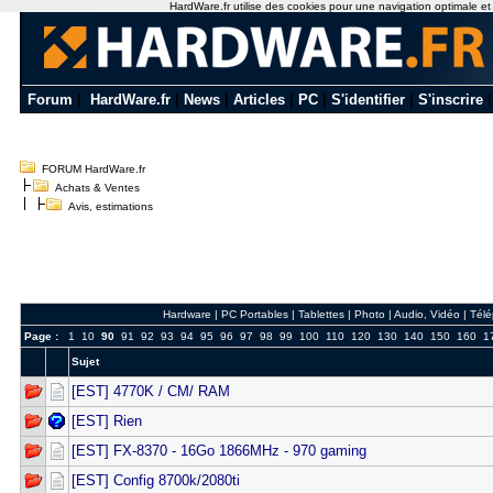
HardWare.fr utilise des cookies pour une navigation optimale et de
Forum
|
HardWare.fr
|
News
|
Articles
|
PC
|
S'identifier
|
S'inscrire
FORUM HardWare.fr
Achats & Ventes
Avis, estimations
Hardware
|
PC Portables
|
Tablettes
|
Photo
|
Audio, Vidéo
|
Télé
Page :
1
10
90
91
92
93
94
95
96
97
98
99
100
110
120
130
140
150
160
1
Sujet
[EST] 4770K / CM/ RAM
[EST] Rien
[EST] FX-8370 - 16Go 1866MHz - 970 gaming
[EST] Config 8700k/2080ti