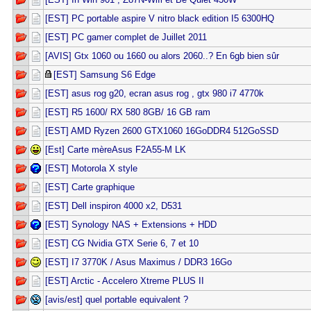
[EST] PC portable aspire V nitro black edition I5 6300HQ
[EST] PC gamer complet de Juillet 2011
[AVIS] Gtx 1060 ou 1660 ou alors 2060..? En 6gb bien sûr
[EST] Samsung S6 Edge
[EST] asus rog g20, ecran asus rog , gtx 980 i7 4770k
[EST] R5 1600/ RX 580 8GB/ 16 GB ram
[EST] AMD Ryzen 2600 GTX1060 16GoDDR4 512GoSSD
[Est] Carte mèreAsus F2A55-M LK
[EST] Motorola X style
[EST] Carte graphique
[EST] Dell inspiron 4000 x2, D531
[EST] Synology NAS + Extensions + HDD
[EST] CG Nvidia GTX Serie 6, 7 et 10
[EST] I7 3770K / Asus Maximus / DDR3 16Go
[EST] Arctic - Accelero Xtreme PLUS II
[avis/est] quel portable equivalent ?