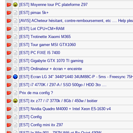
[EST] Moyenne tour PC plateforme Z97
[EST] pimax 5k+
[AVIS] ACheteur hésitant, contre-remboursement, etc .... Help ple
[EST] Lot CPU+CM+RAM
[EST] Trotinette Xiaomi M365
[EST] Tour gamer MSI GTX1060
[EST] PC FIXE I5 7400
[EST] Gigabyte GTX 1070 TI gaming
[EST] Ordinateur + écran + enceinte
[EST] Ecran LG 34" 3440*1440 34UM88C-P - 5ms - Freesync 75
[EST] i7 4770K / Z97-A / SSD 500go / HDD 3to ....
Prix de ma config ?
[EST] itx z77 / i7 3770k / 8Gb / 450w / boitier
[EST] Nvidia Quadro M4000 + Intel Xeon E5-1630 v4
[EST] Config
[EST] Config mini itx Z97
[EST] In Win 901 , Z87N-Wifi et Be Quiet 430W