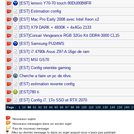
[EST] lenovo Y70-70 touch 80DU00B8FR
[EST] Estimation config
[EST] Mac Pro Early 2008 avec Intel Xeon x2
[EST] X79 DARK + 4930K + 4x4Go 2133
[EST]Corsair Vengeance RGB 32Go Kit DDR4-3000 CL15
[EST] Samsung PU24WS
[EST] i7 4790k Asus Z97-A 16go de ram
[EST] MSI GS70
[EST] Config orientée gaming
Cherche a faire un pc de rêve.
(EST) estimation revente config
[EST]780 ti
[EST] Config i7, 1To SSD et RTX 2070
Page :
1
10
90
91
92
93
94
95
96
97
98
99
100
110
120
130
140
150
160
1
Nouveaux sujets
Nouveaux messages dans un ancien sujet
Pas de nouveau message
Allez au dernier message lu dans un sujet auquel vous n'avez pas participé