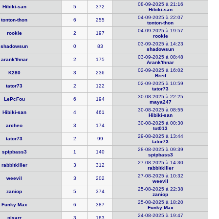
08-09-2025 à 21:16
Hibiki-san
5
372
Hibiki-san
04-09-2025 à 22:07
tonton-tho​n
6
255
tonton-tho​n
04-09-2025 à 19:57
rookie
2
197
rookie
03-09-2025 à 14:23
shadowsun
0
83
shadowsun
03-09-2025 à 08:48
arank'thna​r
2
175
Arank'thna​r
02-09-2025 à 16:02
K280
3
236
Bred
02-09-2025 à 10:59
tator73
2
122
tator73
30-08-2025 à 22:25
LePcFou
6
194
maya247
30-08-2025 à 08:55
Hibiki-san
4
461
Hibiki-san
30-08-2025 à 00:30
archeo
3
174
tot013
29-08-2025 à 13:44
tator73
2
99
tator73
28-08-2025 à 09:39
spipbass3
1
140
spipbass3
27-08-2025 à 14:30
rabbitkill​er
3
312
rabbitkill​er
27-08-2025 à 10:32
weevil
3
202
weevil
25-08-2025 à 22:38
zaniop
5
374
zaniop
25-08-2025 à 18:20
Funky Max
6
387
Funky Max
24-08-2025 à 19:47
pixarr
3
183