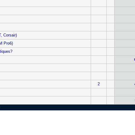
 Corsair)
M Pro6)
tiques?
2
0