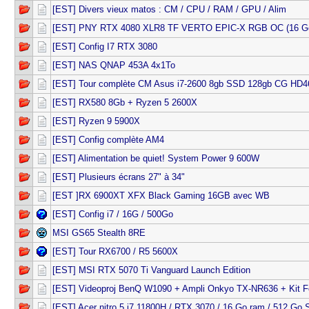
[EST] Divers vieux matos : CM / CPU / RAM / GPU / Alim
[EST] PNY RTX 4080 XLR8 TF VERTO EPIC-X RGB OC (16 G
[EST] Config I7 RTX 3080
[EST] NAS QNAP 453A 4x1To
[EST] Tour complète CM Asus i7-2600 8gb SSD 128gb CG HD4
[EST] RX580 8Gb + Ryzen 5 2600X
[EST] Ryzen 9 5900X
[EST] Config complète AM4
[EST] Alimentation be quiet! System Power 9 600W
[EST] Plusieurs écrans 27" à 34"
[EST ]RX 6900XT XFX Black Gaming 16GB avec WB
[EST] Config i7 / 16G / 500Go
MSI GS65 Stealth 8RE
[EST] Tour RX6700 / R5 5600X
[EST] MSI RTX 5070 Ti Vanguard Launch Edition
[EST] Videoproj BenQ W1090 + Ampli Onkyo TX-NR636 + Kit F
[EST] Acer nitro 5 i7 11800H / RTX 3070 / 16 Go ram / 512 Go