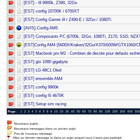
[EST] - i9 9900k, Z390, 32Go
[EST] config 10700K / 6700XT
[EST] Config Gamer i9 / Z490-E / 32Go / 1080Ti
[AVIS] Config AM5
[EST] Composants PC (6700k, 32Go, 1080Ti, Z170, SSD, NZXT,
[EST]Config AM4 (5600X/Kraken/32Go/X370/600W/GTX1060/C
[EST] Macbook pro M2 - Combien de decote pour defauts esthé
[EST] gtx 1080 gigabyte
[EST] LG 48C1 Oled
[EST] ensemble AM4
[EST] config 9900k
[EST] config I5 4670K
[EST] Setup sim racing
Page :
1
2
3
4
5
6
7
8
9
10
20
30
40
50
60
70
80
90
100
200
300
400
50
Nouveaux sujets
Nouveaux messages dans un ancien sujet
Pas de nouveau message
Allez au dernier message lu dans un sujet auquel vous n'avez pas participé