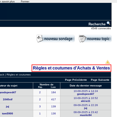
n savoir plus
Fermer
Recherche
4546 connectés
Règles et coutumes d'Achats & Ventes
ack
|
Règles et coutumes
Page Précédente
Page Suivante
Nombre de
uteur du sujet
Date du dernier message
Rép.
Lues
10-09-2025 à 14:24
goodspeed4​7
2
184
goodspeed4​7
10-09-2025 à 10:52
1040stf
2
417
akira11
09-09-2025 à 22:26
juj
3
139
juj
08-09-2025 à 23:42
tom5900
1
136
mastic84