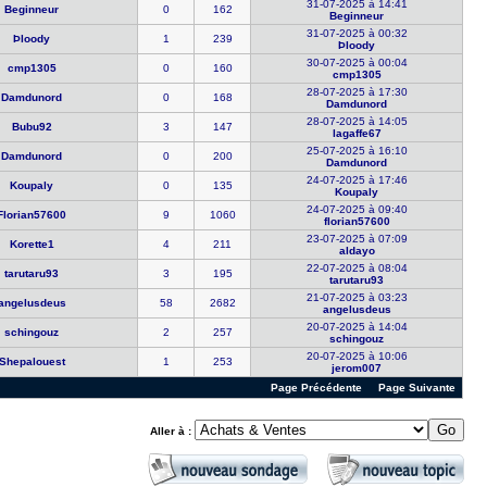
31-07-2025 à 14:41
Beginneur
0
162
Beginneur
31-07-2025 à 00:32
Þloody
1
239
Þloody
30-07-2025 à 00:04
cmp1305
0
160
cmp1305
28-07-2025 à 17:30
Damdunord
0
168
Damdunord
28-07-2025 à 14:05
Bubu92
3
147
lagaffe67
25-07-2025 à 16:10
Damdunord
0
200
Damdunord
24-07-2025 à 17:46
Koupaly
0
135
Koupaly
24-07-2025 à 09:40
Florian576​00
9
1060
florian576​00
23-07-2025 à 07:09
Korette1
4
211
aldayo
22-07-2025 à 08:04
tarutaru93
3
195
tarutaru93
21-07-2025 à 03:23
angelusdeu​s
58
2682
angelusdeu​s
20-07-2025 à 14:04
schingouz
2
257
schingouz
20-07-2025 à 10:06
Shepaloues​t
1
253
jerom007
Page Précédente
Page Suivante
Aller à :