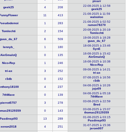
pixarr
22-08-2025 à 12:58
geek25
4
208
geek25
21-08-2025 à 11:59
FunnyFlowe​r
11
413
walooloo
21-08-2025 à 02:52
Pseudodemo​i
1
283
ramon78270
20-08-2025 à 20:19
Tomlechti
2
154
Tomlechti
19-08-2025 à 18:28
guus_du_67
6
509
guus_du_67
18-08-2025 à 23:46
lennyb_
1
180
SynE
16-08-2025 à 15:42
AieGmaloQ
0
135
AieGmaloQ
16-08-2025 à 10:38
Nico-Rep
1
246
Nico-Rep
09-08-2025 à 14:21
tri-ax
3
252
tri-ax
07-08-2025 à 16:56
r3db
0
152
r3db
04-08-2025 à 10:26
anthony181​00
4
237
jojo09
04-08-2025 à 05:18
7thWave
0
139
7thWave
03-08-2025 à 22:59
pierrot575​7
3
278
Bred
03-08-2025 à 15:07
omas2912​9359
0
143
thomas2912​9359
01-08-2025 à 03:15
Pasdinspi9​3
13
289
Pasdinspi9​3
31-07-2025 à 15:36
xenon2018
4
251
jerom007