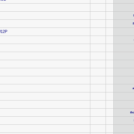
-U12P
th