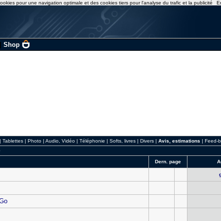
ookies pour une navigation optimale et des cookies tiers pour l'analyse du trafic et la publicité
E
|
Shop
|
Tablettes
|
Photo
|
Audio, Vidéo
|
Téléphonie
|
Softs, livres
|
Divers
|
Avis, estimations
|
Feed-b
0
Dern. page
A
2Go