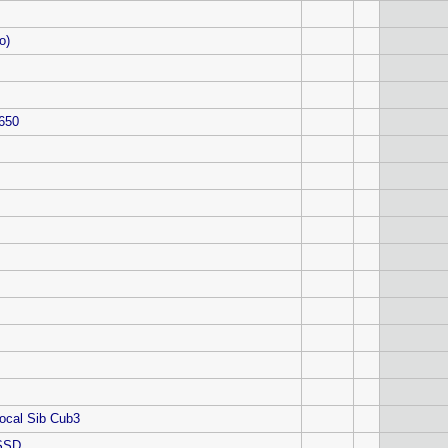
o)
650
ocal Sib Cub3
 SSD