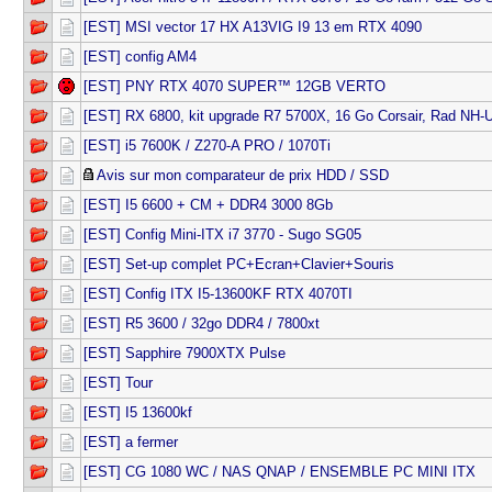
[EST] MSI vector 17 HX A13VIG I9 13 em RTX 4090
[EST] config AM4
[EST] PNY RTX 4070 SUPER™ 12GB VERTO
[EST] RX 6800, kit upgrade R7 5700X, 16 Go Corsair, Rad NH
[EST] i5 7600K / Z270-A PRO / 1070Ti
Avis sur mon comparateur de prix HDD / SSD
[EST] I5 6600 + CM + DDR4 3000 8Gb
[EST] Config Mini-ITX i7 3770 - Sugo SG05
[EST] Set-up complet PC+Ecran+Clavier+Souris
[EST] Config ITX I5-13600KF RTX 4070TI
[EST] R5 3600 / 32go DDR4 / 7800xt
[EST] Sapphire 7900XTX Pulse
[EST] Tour
[EST] I5 13600kf
[EST] a fermer
[EST] CG 1080 WC / NAS QNAP / ENSEMBLE PC MINI ITX