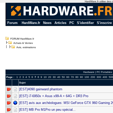
HardWare.fr utilise des c
Forum
|
HardWare.fr
|
News
|
Articles
|
PC
|
S'identifier
|
S'inscrire
FORUM HardWare.fr
Achats & Ventes
Avis, estimations
Hardware
|
PC Portables
Page :
1
2
3
4
5
6
7
8
9
10
20
30
40
50
60
70
80
90
100
200
300
400
50
Sujet
[EST]4090 gainward phantom
[EST] i7-6950x + Asus x99-A + 64G + DR3 Pro
[EST] avis aux archéologues: MSI GeForce GTX 960 Gaming 
[EST] MB Pro M1Pro un peu spécial...