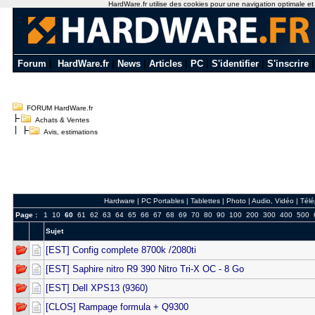
HardWare.fr utilise des cookies pour une navigation optimale et de
Forum
|
HardWare.fr
|
News
|
Articles
|
PC
|
S'identifier
|
S'inscrire
FORUM HardWare.fr
Achats & Ventes
Avis, estimations
Hardware
|
PC Portables
|
Tablettes
|
Photo
|
Audio, Vidéo
|
Télé
Page :
1
10
60
61
62
63
64
65
66
67
68
69
70
80
90
100
200
300
400
500
Sujet
[EST] Config complete 8700k /2080ti
[EST] Saphire nitro R9 390 Nitro Tri-X OC - 8 Go
[EST] Dell XPS13 (9360)
[CLOS] Rampage formula + Q9300