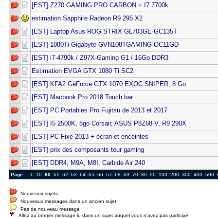
[EST] Z270 GAMING PRO CARBON + I7 7700k
estimation Sapphire Radeon R9 295 X2
[EST] Laptop Asus ROG STRIX GL703GE-GC135T
[EST] 1080Ti Gigabyte GVN108TGAMING OC11GD
[EST] i7-4790k / Z97X-Gaming G1 / 16Go DDR3
Estimation EVGA GTX 1080 Ti SC2
[EST] KFA2 GeForce GTX 1070 EXOC SNIPER, 8 Go
[EST] Macbook Pro 2018 Touch bar
[EST] PC Portables Pro Fujitsu de 2013 et 2017
[EST] I5 2500K, 8go Corsair, ASUS P8Z68-V, R9 290X
[EST] PC Fixe 2013 + écran et enceintes
[EST] prix des composants tour gaming
[EST] DDR4, M9A, M8I, Carbide Air 240
Page :
1
10
60
61
62
63
64
65
66
67
68
69
70
80
90
100
200
300
400
500
Nouveaux sujets
Nouveaux messages dans un ancien sujet
Pas de nouveau message
Allez au dernier message lu dans un sujet auquel vous n'avez pas participé