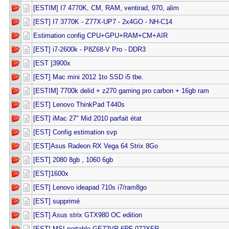
[ESTIM] I7 4770K, CM, RAM, ventirad, 970, alim
[EST] I7 3770K - Z77X-UP7 - 2x4GO - NH-C14
Estimation config CPU+GPU+RAM+CM+AIR
[EST] i7-2600k - P8Z68-V Pro - DDR3
[EST ]3900x
[EST] Mac mini 2012 1to SSD i5 tbe.
[ESTIM] 7700k delid + z270 gaming pro carbon + 16gb ram
[EST] Lenovo ThinkPad T440s
[EST] iMac 27" Mid 2010 parfait état
[EST] Config estimation svp
[EST]Asus Radeon RX Vega 64 Strix 8Go
[EST] 2080 8gb , 1060 6gb
[EST]1600x
[EST] Lenovo ideapad 710s i7/ram8go
[EST] supprimé
[EST] Asus strix GTX980 OC edition
[EST] MSI portable GE72VR 6RF-072XFR