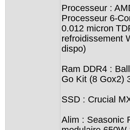
Processeur : AM
Processeur 6-Co
0.012 micron TD
refroidissement W
dispo)
Ram DDR4 : Ball
Go Kit (8 Gox2)
SSD : Crucial M
Alim : Seasonic
modulaire 650W