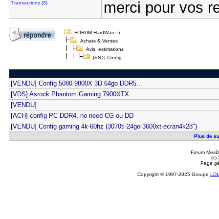
merci pour vos r
Transactions (3)
FORUM HardWare.fr
Achats & Ventes
Avis, estimations
[EST] Config
[VENDU] Config 5080 9800X 3D 64go DDR5...
[VDS] Asrock Phantom Gaming 7900XTX
[VENDU]
[ACH] config PC DDR4, no need CG ou DD
[VENDU] Config gaming 4k-60hz (3070ti-24go-3600xt-écran4k28")
Plus de su
Forum MesDi
(c)
Page gé
Copyright © 1997-2025 Groupe
LD