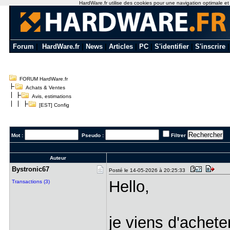
HardWare.fr utilise des cookies pour une navigation optimale et de
Forum
|
HardWare.fr
|
News
|
Articles
|
PC
|
S'identifier
|
S'inscrire
FORUM HardWare.fr
Achats & Ventes
Avis, estimations
[EST] Config
Mot :
Pseudo :
Filtrer
Auteur
Bystronic6​7
Posté le 14-05-2026 à 20:25:33
Hello,
Transactions (3)
je viens d'achete