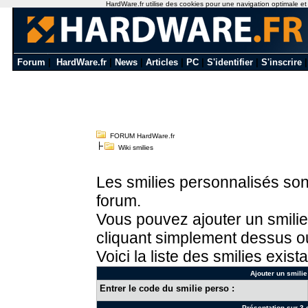
HardWare.fr utilise des cookies pour une navigation optimale et de
Forum
|
HardWare.fr
|
News
|
Articles
|
PC
|
S'identifier
|
S'inscrire
FORUM HardWare.fr
Wiki smilies
Les smilies personnalisés sont
forum.
Vous pouvez ajouter un smilie
cliquant simplement dessus ou
Voici la liste des smilies exista
Ajouter un smilie
Entrer le code du smilie perso :
Présentation sur 3