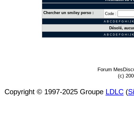
Chercher un smiley perso :
Code :
A
B
C
D
E
F
G
H
I
J
K
Désolé, aucun
A
B
C
D
E
F
G
H
I
J
K
Forum MesDiscu
(c) 20
Copyright © 1997-2025 Groupe
LDLC
(
S