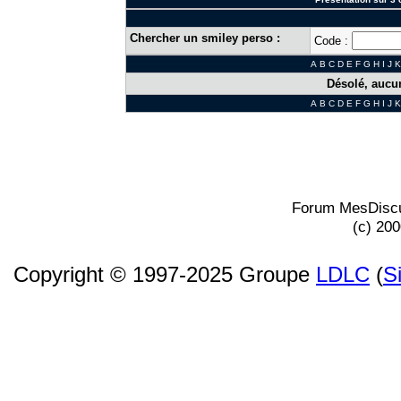
Chercher un smiley perso :
Code :
A
B
C
D
E
F
G
H
I
J
K
Désolé, aucun
A
B
C
D
E
F
G
H
I
J
K
Forum MesDiscu
(c) 20
Copyright © 1997-2025 Groupe
LDLC
(
S