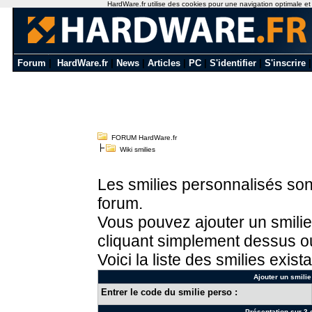
HardWare.fr utilise des cookies pour une navigation optimale et de
Forum
|
HardWare.fr
|
News
|
Articles
|
PC
|
S'identifier
|
S'inscrire
FORUM HardWare.fr
Wiki smilies
Les smilies personnalisés sont
forum.
Vous pouvez ajouter un smilie
cliquant simplement dessus ou
Voici la liste des smilies exista
Ajouter un smilie
Entrer le code du smilie perso :
Présentation sur 3