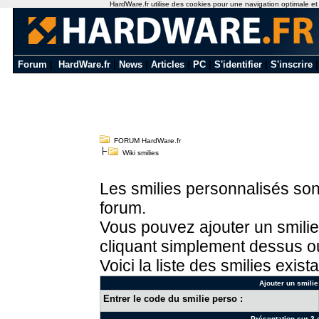
HardWare.fr utilise des cookies pour une navigation optimale et de
Forum
|
HardWare.fr
|
News
|
Articles
|
PC
|
S'identifier
|
S'inscrire
FORUM HardWare.fr
Wiki smilies
Les smilies personnalisés sont
forum.
Vous pouvez ajouter un smilie
cliquant simplement dessus ou
Voici la liste des smilies exista
Ajouter un smilie
Entrer le code du smilie perso :
Présentation sur 3