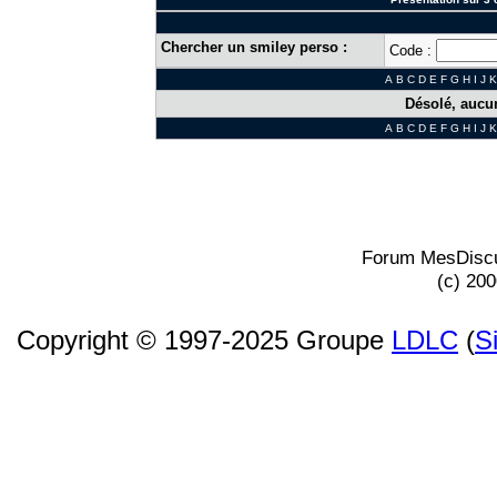
Chercher un smiley perso :
Code :
A
B
C
D
E
F
G
H
I
J
K
Désolé, aucun
A
B
C
D
E
F
G
H
I
J
K
Forum MesDiscu
(c) 20
Copyright © 1997-2025 Groupe
LDLC
(
S