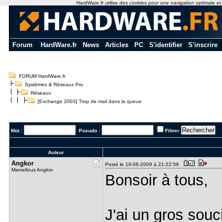
HardWare.fr utilise des cookies pour une navigation optimale et de
Forum
|
HardWare.fr
|
News
|
Articles
|
PC
|
S'identifier
|
S'inscrire
FORUM HardWare.fr
Systèmes & Réseaux Pro
Réseaux
[Exchange 2003] Trop de mail dans la queue
Mot :
Pseudo :
Filtrer
Auteur
Angkor
Posté le 19-06-2009 à 21:22:59
Marvellous Angkor
Bonsoir à tous,
J'ai un gros sou