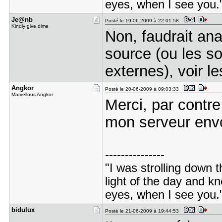
eyes, when I see you.
Je@nb
Posté le 19-06-2009 à 22:01:58
Kindly give dime
Non, faudrait an
source (ou les so
externes), voir le
Angkor
Posté le 20-06-2009 à 09:03:33
Marvellous Angkor
Merci, par contre
mon serveur envo
---------------
"I was strolling down t
light of the day and 
eyes, when I see you.
bidulux
Posté le 21-06-2009 à 19:44:53