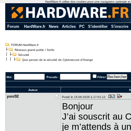
HardWare.fr utilise des cookies pour une navigation optimale et de
Forum
|
HardWare.fr
|
News
|
Articles
|
PC
|
S'identifier
|
S'inscrire
FORUM HardWare.fr
Réseaux grand public / SoHo
Sécurité
Que penser de la sécurité de Cybersecure d'Orange
Mot :
Pseudo :
Filtrer
Auteur
S
yoni92
Posté le 15-06-2026 à 17:01:12
Bonjour
J’ai souscrit au
je m’attends à un