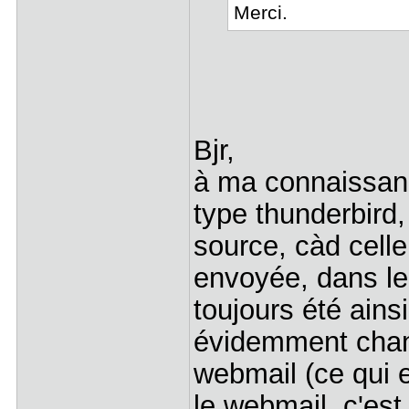
Merci.
Bjr,
à ma connaissanc
type thunderbird,
source, càd celle 
envoyée, dans le
toujours été ains
évidemment chang
webmail (ce qui e
le webmail, c'est