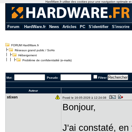
HardWare.fr utilise des cookies pour une navigation optimale et de
Forum
|
HardWare.fr
|
News
|
Articles
|
PC
|
S'identifier
|
S'inscrire
FORUM HardWare.fr
Réseaux grand public / SoHo
Hébergement
Problème de confidentialité (e-mails)
Mot :
Pseudo :
Filtrer
Auteur
stixen
Posté le 16-05-2026 à 12:24:08
Bonjour,
J'ai constaté, en