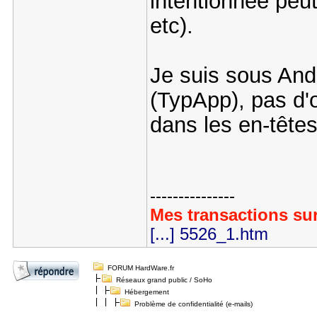
intentionnée peut
etc).
Je suis sous Andro
(TypApp), pas d'
dans les en-têtes
---------------
Mes transactions sur
[...] 5526_1.htm
FORUM HardWare.fr
Réseaux grand public / SoHo
Hébergement
Problème de confidentialité (e-mails)