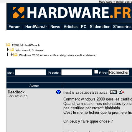
HardWare.fr utilise des c
Forum
|
HardWare.fr
|
News
|
Articles
|
PC
|
S'identifier
|
S'inscrire
FORUM HardWare.fr
Windows & Software
Windows 2000 et les certificats/signatures soft et drivers.
Mot :
Pseudo :
Filtrer
Auteur
Deadlock
Posté le 13-08-2001 à 16:33:22
Feck off, cup !
Comment windows 2000 gere les certific
Quand j'ai installe mes detonators (versi
pas certifiee par crosoft blablabla ...
C'est le meme fichier que la premiere fis
On peut y faire qque chose ?
---------------