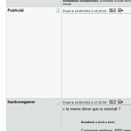
Institutions européennes:
Ensemble d'outils dont
travail.
Publicité
Posté le 13-08-2001 à 16:33:22
hardcorega​mer
Posté le 13-08-2001 à 17:22:59
c le meme driver que tu reinstall ?
:
Deadlock a écrit a écrit
Comment windows 2000 gere le