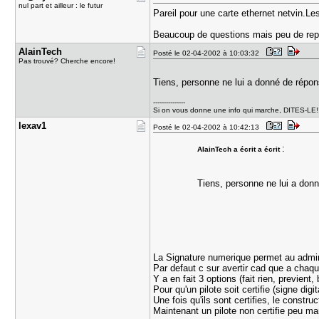
nul part et ailleur : le futur
Pareil pour une carte ethernet netvin.Les
Beaucoup de questions mais peu de rep
AlainTech
Posté le 02-04-2002 à 10:03:32
Pas trouvé? Cherche encore!
Tiens, personne ne lui a donné de répon
---------------
Si on vous donne une info qui marche, DITES-LE!!!! 
lexav1
Posté le 02-04-2002 à 10:42:13
:
AlainTech a écrit a écrit
Tiens, personne ne lui a don
La Signature numerique permet au admin d
Par defaut c sur avertir cad que a chaque 
Y a en fait 3 options (fait rien, previent,
Pour qu'un pilote soit certifie (signe dig
Une fois qu'ils sont certifies, le constr
Maintenant un pilote non certifie peu m