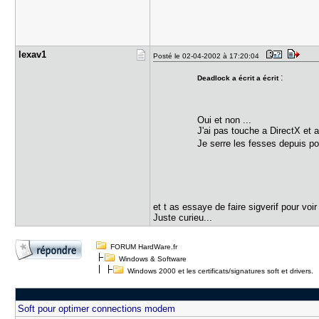
lexav1
Posté le 02-04-2002 à 17:20:04
:
Deadlock a écrit a écrit
Oui et non ...
J'ai pas touche a DirectX et 
Je serre les fesses depuis p
et t as essaye de faire sigverif pour voir 
Juste curieu...
FORUM HardWare.fr
Windows & Software
Windows 2000 et les certificats/signatures soft et drivers.
Soft pour optimer connections modem