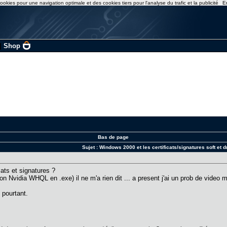
ookies pour une navigation optimale et des cookies tiers pour l'analyse du trafic et la publicité
E
|
Shop
Bas de page
Sujet :
Windows 2000 et les certificats/signatures soft et d
ats et signatures ?
on Nvidia WHQL en .exe) il ne m'a rien dit ... a present j'ai un prob de video ma
 pourtant.