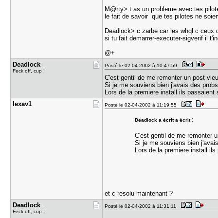
M@rty> t as un probleme avec tes pilot
le fait de savoir que tes pilotes ne soi
Deadlock> c zarbe car les whql c ceux qu
si tu fait demarrer-executer-sigverif il t
@+
Deadlock
Posté le 02-04-2002 à 10:47:59
Feck off, cup !
C'est gentil de me remonter un post vi
Si je me souviens bien j'avais des pro
Lors de la premiere install ils passaient 
lexav1
Posté le 02-04-2002 à 11:19:55
:
Deadlock a écrit a écrit
C'est gentil de me remonter 
Si je me souviens bien j'ava
Lors de la premiere install ils
et c resolu maintenant ?
Deadlock
Posté le 02-04-2002 à 11:31:11
Feck off, cup !