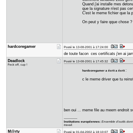
Quand j'ai installe mes detona
que la signature n'est pas cert
C'est le meme fichier que la p
On peut y faire qque chose 
hardcorega​mer
Posté le 13-08-2001 à 17:24:00
de toute facon ces certificats j'en ai j
Deadlock
Posté le 13-08-2001 à 17:45:32
Feck off, cup !
:
hardcoregamer a écrit a écrit
c le meme driver que tu reinst
ben oui ... meme file au meem endroit su
---------------
Institutions européennes:
Ensemble d'outils dont
travail.
M@rty
Posté le 01-04-2002 à 18:10:07