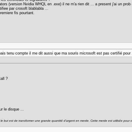
tors (version Nvidia WHQL en .exe) il ne m'a rien dit ... a present j'ai un prob 
ifiee par crosoft blablabla ...
remiere fis pourtant.
?
amais tenu compte il me dit aussi que ma souris microsoft est pas certifié pou
all ?
r le disque ...
 le but est de transformer une grande quantité d'argent en merde. Cette merde est utilisée pour c