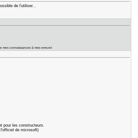
ible de l'utiliser...
té de mes connaissances à mes erreurs!
ent pour les constructeurs.
'officiel de microsoft)