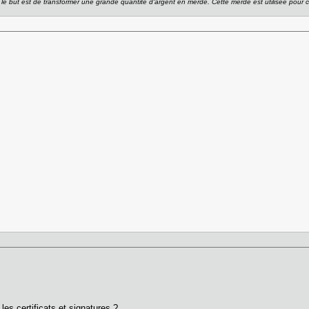
 le but est de transformer une grande quantité d'argent en merde. Cette merde est utilisée pour c
s certificats et signatures ?