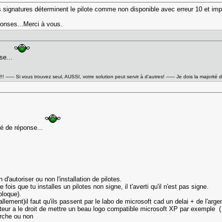
 signatures déterminent le pilote comme non disponible avec erreur 10 et imposs
onses...Merci à vous.
se...
------ Si vous trouvez seul, AUSSI, votre solution peut servir à d'autres! ------ Je dois la majori
né de réponse...
'autoriser ou non l'installation de pilotes.
fois que tu installes un pilotes non signe, il t'averti qu'il n'est pas signe.
 bloque).
itallement)il faut qu'ils passent par le labo de microsoft cad un delai + de l'arg
ucteur a le droit de mettre un beau logo compatible microsoft XP par exemple ( l
arche ou non