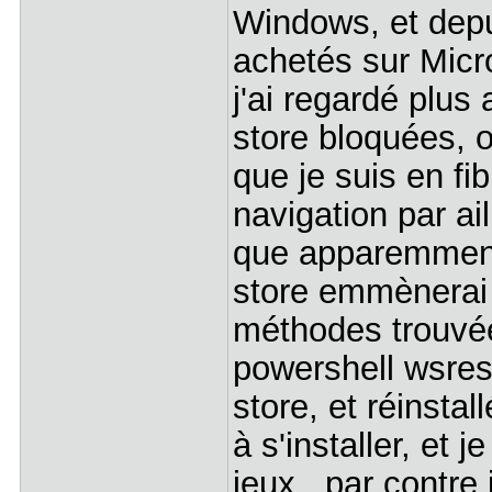
Windows, et depu
achetés sur Micr
j'ai regardé plus 
store bloquées, 
que je suis en fi
navigation par aill
que apparemment 
store emmènerai 
méthodes trouvée
powershell wsrese
store, et réinstal
à s'installer, et 
jeux.. par contre j