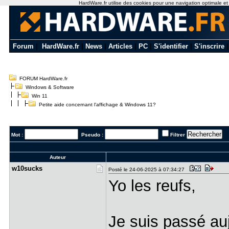
HardWare.fr utilise des cookies pour une navigation optimale et de
Forum
|
HardWare.fr
|
News
|
Articles
|
PC
|
S'identifier
|
S'inscrire
FORUM HardWare.fr
Windows & Software
Win 11
Petite aide concernant l'affichage & Windows 11?
Mot :
Pseudo :
Filtrer
Auteur
w10sucks
Posté le 24-06-2025 à 07:34:27
Yo les reufs,
Je suis passé au