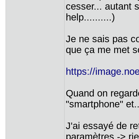
cesser... autant
help..........)
Je ne sais pas c
que ça me met s
https://image.noe
Quand on regarde 
"smartphone" et..
J'ai essayé de re
paramètres -> ri