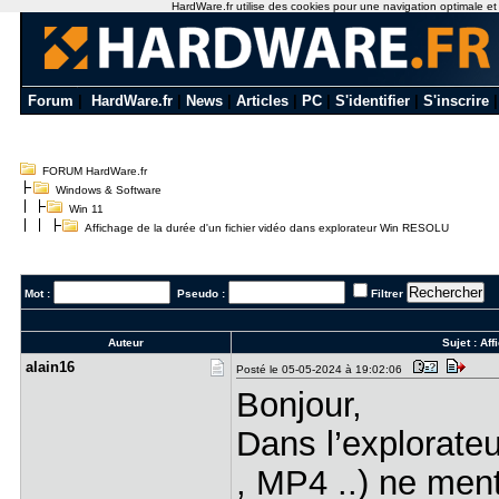
HardWare.fr utilise des cookies pour une navigation optimale et de
Forum
|
HardWare.fr
|
News
|
Articles
|
PC
|
S'identifier
|
S'inscrire
FORUM HardWare.fr
Windows & Software
Win 11
Affichage de la durée d'un fichier vidéo dans explorateur Win RESOLU
Mot :
Pseudo :
Filtrer
Auteur
Sujet :
Aff
alain16
Posté le 05-05-2024 à 19:02:06
Bonjour,
Dans l’explorate
, MP4 ..) ne men