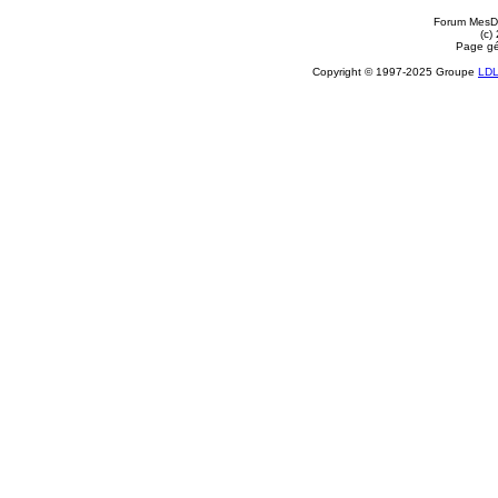
Forum MesDi
(c)
Page gé
Copyright © 1997-2025 Groupe
LD