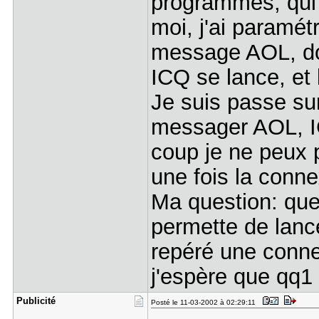
programmes, qui
moi, j'ai paramét
message AOL, don
ICQ se lance, et 
Je suis passe sur
messager AOL, I
coup je ne peux 
une fois la conne
Ma question: que
permette de lance
repéré une conne
j'espère que qq1
Publicité
Posté le 11-03-2002 à 02:29:11