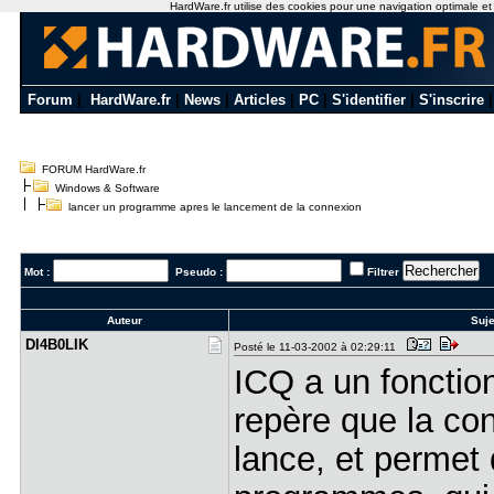
HardWare.fr utilise des cookies pour une navigation optimale et de
Forum
|
HardWare.fr
|
News
|
Articles
|
PC
|
S'identifier
|
S'inscrire
FORUM HardWare.fr
Windows & Software
lancer un programme apres le lancement de la connexion
Mot :
Pseudo :
Filtrer
Auteur
Suje
DI4B0LIK
Posté le 11-03-2002 à 02:29:11
ICQ a un fonction
repère que la con
lance, et permet 