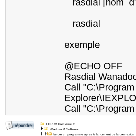
rasdial [nom_d
rasdial
exemple
@ECHO OFF
Rasdial Wanadoo
Call "C:\Program 
Explorer\IEXPL
Call "C:\Program
FORUM HardWare.fr
Windows & Software
lancer un programme apres le lancement de la connexion