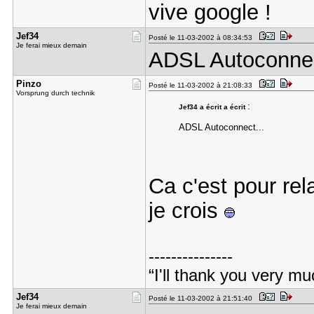
vive google !
Jef34
Posté le 11-03-2002 à 08:34:53
Je ferai mieux demain
ADSL Autoconnec
Pinzo
Posté le 11-03-2002 à 21:08:33
Vorsprung durch technik
:
Jef34 a écrit a écrit
ADSL Autoconnect...
Ca c'est pour re
je crois
---------------
“I'll thank you very mu
Jef34
Posté le 11-03-2002 à 21:51:40
Je ferai mieux demain