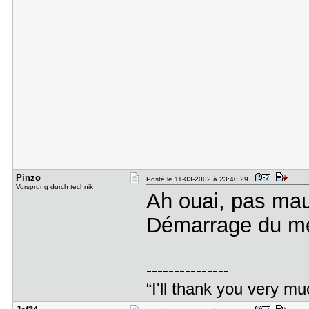
Pinzo
Posté le 11-03-2002 à 23:40:29
Vorsprung durch technik
Ah ouai, pas mau
Démarrage du me
---------------
“I'll thank you very mu