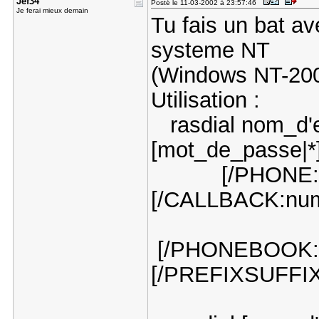
Jef34
Posté le 11-03-2002 à 23:57:46
Je ferai mieux demain
Tu fais un bat a
systeme NT
(Windows NT-20
Utilisation :
rasdial nom_d'en
[mot_de_passe|*
[/PHONE:num
[/CALLBACK:num
[/PHONEBOOK:fic
[/PREFIXSUFFIX