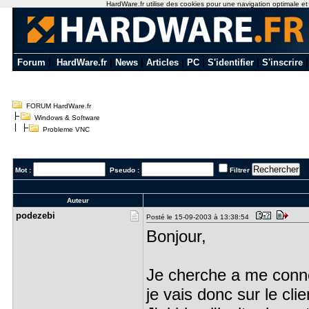
HardWare.fr utilise des cookies pour une navigation optimale et de
Forum
|
HardWare.fr
|
News
|
Articles
|
PC
|
S'identifier
|
S'inscrire
FORUM HardWare.fr
Windows & Software
Probleme VNC
Mot :
Pseudo :
Filtrer
Auteur
podezebi
Posté le 15-09-2003 à 13:38:54
Bonjour,
Je cherche a me conn
je vais donc sur le clie