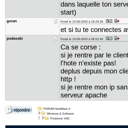
dans laquelle ton serve
start)
goran
Posté le 15-09-2003 à 16:29:38
et si tu te connectes a
podezebi
Posté le 16-09-2003 à 08:02:49
Ca se corse :
si je rentre par le cli
l'hote n'existe pas!
deplus depuis mon clie
http !
si je rentre mon ip sans
serveur apache
FORUM HardWare.fr
Windows & Software
Probleme VNC