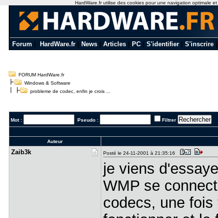
HardWare.fr utilise des cookies pour une navigation optimale et de
Forum
|
HardWare.fr
|
News
|
Articles
|
PC
|
S'identifier
|
S'inscrire
FORUM HardWare.fr
Windows & Software
probleme de codec, enfin je crois ...
Mot :
Pseudo :
Filtrer
Auteur
Zaib3k
Posté le 24-11-2001 à 21:35:16
je viens d'essayer
WMP se connecte
codecs, une fois 