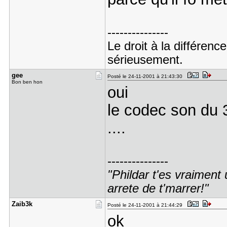
---------------
Le droit à la différe
sérieusement.
gee
Posté le 24-11-2001 à 21:43:30
Bon ben hon
oui
le codec son du 3
....
---------------
"Phildar t'es vraiment 
arrete de t'marrer!"
Zaib3k
Posté le 24-11-2001 à 21:44:29
ok