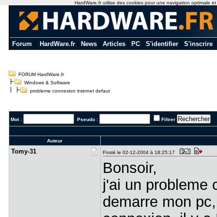
HardWare.fr utilise des cookies pour une navigation optimale et de
Forum
|
HardWare.fr
|
News
|
Articles
|
PC
|
S'identifier
|
S'inscrire
FORUM HardWare.fr
Windows & Software
probleme connexion internet defaut
Mot :
Pseudo :
Filtrer
Auteur
Tomy-31
Posté le 02-12-2004 à 18:25:17
Bonsoir,
j'ai un probleme 
demarre mon pc, 