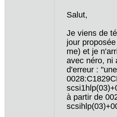
Salut,
Je viens de té
jour proposée
me) et je n'ar
avec néro, ni
d'erreur : "un
0028:C1829C
scsi1hlp(03)+
à partir de 
scsihlp(03)+0