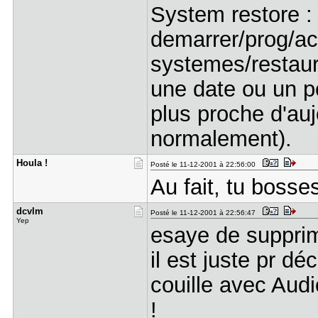
System restore :
demarrer/prog/ac
systemes/restaura
une date ou un po
plus proche d'auj
normalement).
Houla !
Posté le 11-12-2001 à 22:56:00
Au fait, tu bosse
dcvlm
Posté le 11-12-2001 à 22:56:47
Yep
esaye de supprime
il est juste pr dé
couille avec Audi
!