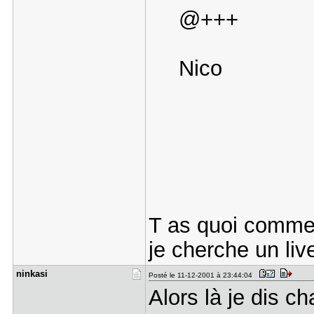
@+++
Nico
T as quoi comme 
je cherche un live
ninkasi
Posté le 11-12-2001 à 23:44:04
Alors là je dis c