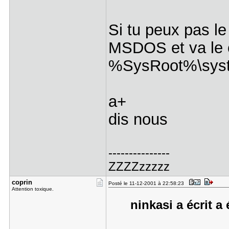
Si tu peux pas l
MSDOS et va le c
%SysRoot%\syste
a+
dis nous
---------------
ZZZZzzzzz
coprin
Posté le 11-12-2001 à 22:58:23
Attention toxique.
ninkasi a écrit a 