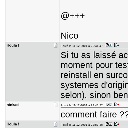
@+++
Nico
Houla !
Posté le 11-12-2001 à 22:41:47
Si tu as laissé a
moment pour teste
reinstall en surc
systemes d'origine
selon), sinon ben 
ninkasi
Posté le 11-12-2001 à 22:43:32
comment faire ???
Houla !
Posté le 11-12-2001 à 22:53:46