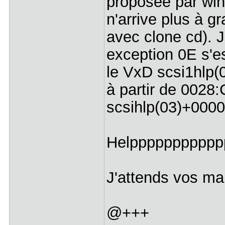
proposée par win
n'arrive plus à g
avec clone cd). J
exception 0E s'
le VxD scsi1hlp(
à partir de 002
scsihlp(03)+0000
Helppppppppppp
J'attends vos mai
@+++