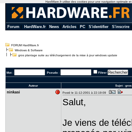
HardWare.fr utilise des cookies pour une navigation optimale et de
Forum
|
HardWare.fr
|
News
|
Articles
|
PC
|
S'identifier
|
S'inscrire
FORUM HardWare.fr
Windows & Software
gros plantage suite au téléchargement de la mise à jour windows update
Mot :
Pseudo :
Filtrer
Auteur
Sujet :
gros
ninkasi
Posté le 11-12-2001 à 22:19:09
Salut,
Je viens de téléch