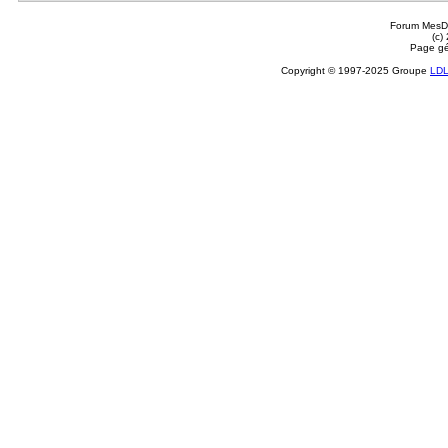
Forum MesDi
(c)
Page gé
Copyright © 1997-2025 Groupe
LD