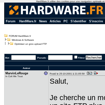
HardWare.fr utilise des cookies pour une navigation optimale et de
Forum
|
HardWare.fr
|
News
|
Articles
|
PC
|
S'identifier
|
S'inscrire
FORUM HardWare.fr
Windows & Software
Optimiser un gros upload FTP
Mot :
Pseudo :
Filtrer
Auteur
MarvinLeRo​uge
Posté le 25-10-2001 à 21:05:59
In Colt We Trust
Salut,
Je cherche un mo