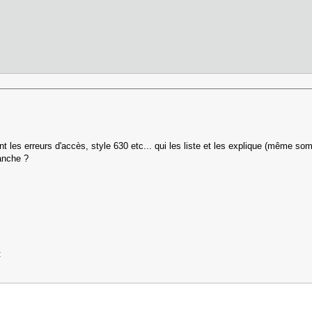
t les erreurs d'accès, style 630 etc... qui les liste et les explique (même so
lanche ?
: