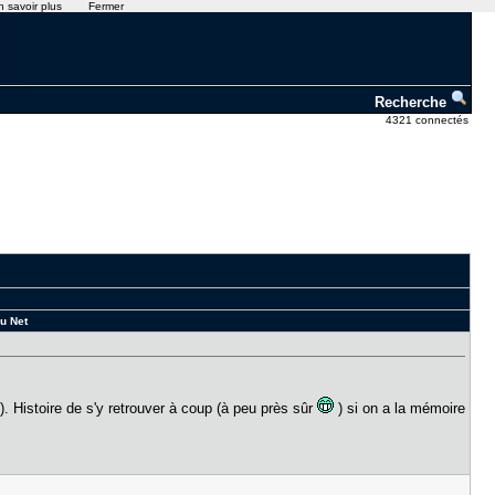
n savoir plus
Fermer
Recherche
4321 connectés
au Net
). Histoire de s'y retrouver à coup (à peu près sûr
) si on a la mémoire