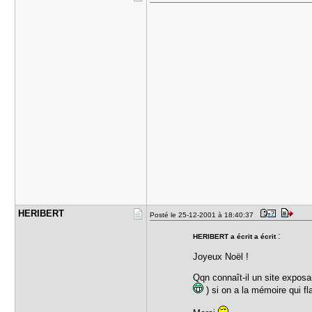
HERIBERT
Posté le 25-12-2001 à 18:40:37
:
HERIBERT a écrit a écrit
Joyeux Noël !
Qqn connaît-il un site exposan
) si on a la mémoire qui f