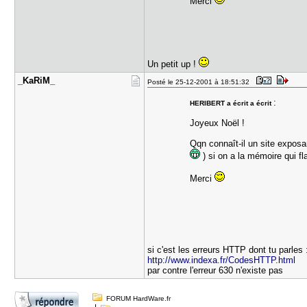
Merci
Un petit up !
_KaRiM_
Posté le 25-12-2001 à 18:51:32
:
HERIBERT a écrit a écrit
Joyeux Noël !
Qqn connaît-il un site exposan
) si on a la mémoire qui f
Merci
si c'est les erreurs HTTP dont tu parles 
http://www.indexa.fr/CodesHTTP.html
par contre l'erreur 630 n'existe pas
FORUM HardWare.fr