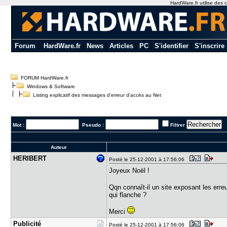
HardWare.fr utilise des c
Forum
|
HardWare.fr
|
News
|
Articles
|
PC
|
S'identifier
|
S'inscrire
FORUM HardWare.fr
Windows & Software
Listing explicatif des messages d'erreur d'accès au Net
Mot :
Pseudo :
Filtrer
Auteur
HERIBERT
Posté le 25-12-2001 à 17:56:06
Joyeux Noël !
Qqn connaît-il un site exposant les erre
qui flanche ?
Merci
Publicité
Posté le 25-12-2001 à 17:56:06