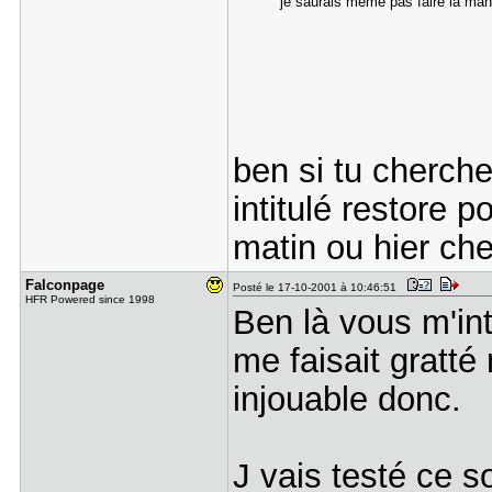
je saurais meme pas faire la ma
ben si tu cherche
intitulé restore p
matin ou hier che
Falconpage
Posté le 17-10-2001 à 10:46:51
HFR Powered since 1998
Ben là vous m'i
me faisait gratté
injouable donc.
J vais testé ce s