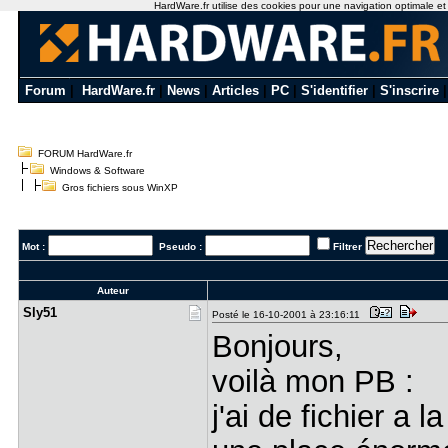
HardWare.fr utilise des cookies pour une navigation optimale et de
Forum
|
HardWare.fr
|
News
|
Articles
|
PC
|
S'identifier
|
S'inscrire
FORUM HardWare.fr
Windows & Software
Gros fichiers sous WinXP
Mot :
Pseudo :
Filtrer
Auteur
Sly51
Posté le 16-10-2001 à 23:16:11
Bonjours,
voilà mon PB :
j'ai de fichier a