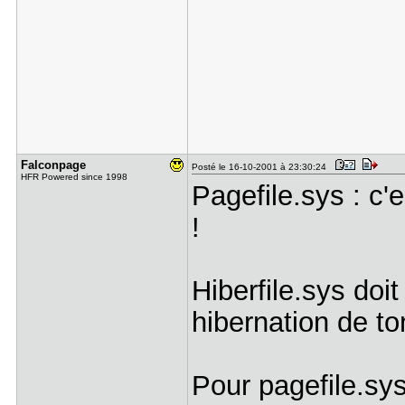
Falconpage
Posté le 16-10-2001 à 23:30:24
HFR Powered since 1998
Pagefile.sys : c'
!
Hiberfile.sys doit
hibernation de to
Pour pagefile.sy