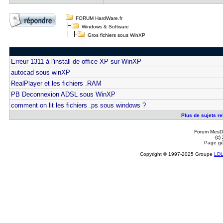
FORUM HardWare.fr
Windows & Software
Gros fichiers sous WinXP
Erreur 1311 à l'install de office XP sur WinXP
autocad sous winXP
RealPlayer et les fichiers .RAM
PB Deconnexion ADSL sous WinXP
comment on lit les fichiers .ps sous windows ?
Plus de sujets re
Forum MesDi
(c)
Page gé
Copyright © 1997-2025 Groupe
LD