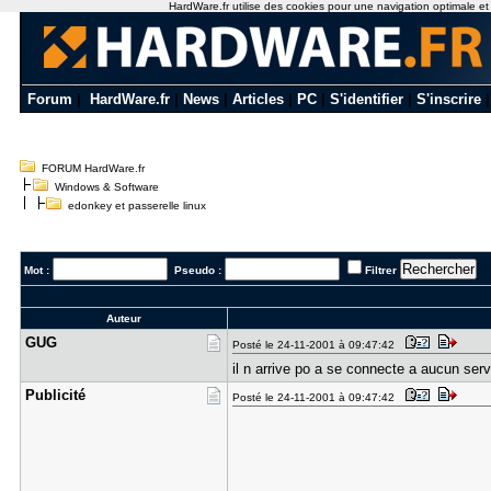
HardWare.fr utilise des cookies pour une navigation optimale et de
Forum
|
HardWare.fr
|
News
|
Articles
|
PC
|
S'identifier
|
S'inscrire
FORUM HardWare.fr
Windows & Software
edonkey et passerelle linux
Mot :
Pseudo :
Filtrer
Auteur
GUG
Posté le 24-11-2001 à 09:47:42
il n arrive po a se connecte a aucun ser
Publicité
Posté le 24-11-2001 à 09:47:42