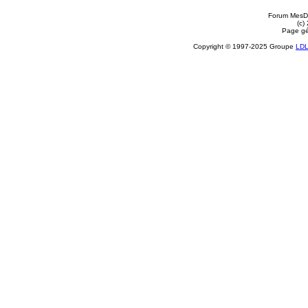
Forum MesDi
(c)
Page gé
Copyright © 1997-2025 Groupe
LD