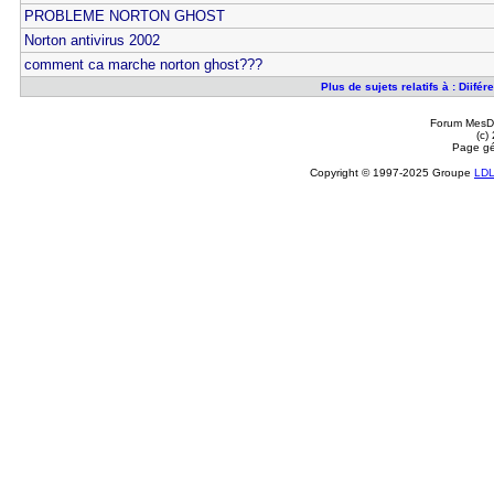
PROBLEME NORTON GHOST
Norton antivirus 2002
comment ca marche norton ghost???
Plus de sujets relatifs à : Diif
Forum MesDi
(c)
Page gé
Copyright © 1997-2025 Groupe
LD