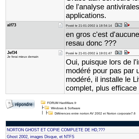
de l'analyse antiviral
applications.
alf73
Posté le 21-01-2002 à 18:54:14
en gros c'est d'aucune
resau donc ???
Jef34
Posté le 21-01-2002 à 19:01:47
Je ferai mieux demain
Oui, puisque lors de l'i
modéré pour pas par un
modéré, il installe le L
complet, plus efficac
FORUM HardWare.fr
Windows & Software
Diiférences entre norton AV 2002 et Norton corporate7.6
NORTON GHOST ET COPIE COMPLETE DE HD,???
Ghost 2002, images Disque, et NTFS