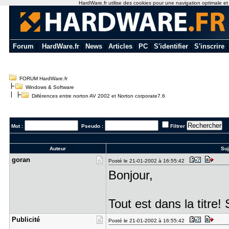
HardWare.fr utilise des cookies pour une navigation optimale et de
Forum
|
HardWare.fr
|
News
|
Articles
|
PC
|
S'identifier
|
S'inscrire
FORUM HardWare.fr
Windows & Software
Diiférences entre norton AV 2002 et Norton corporate7.6
Mot :
Pseudo :
Filtrer
Auteur
Suj
goran
Posté le 21-01-2002 à 16:55:42
Bonjour,
Tout est dans la titre!
Publicité
Posté le 21-01-2002 à 16:55:42