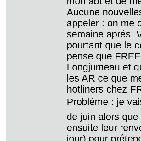
mon abt et de me
Aucune nouvelle
appeler : on me 
semaine aprés. V
pourtant que le co
pense que FREE a
Longjumeau et qu
les AR ce que me 
hotliners chez F
Problème : je vai
de juin alors que 
ensuite leur renv
jour) pour préte