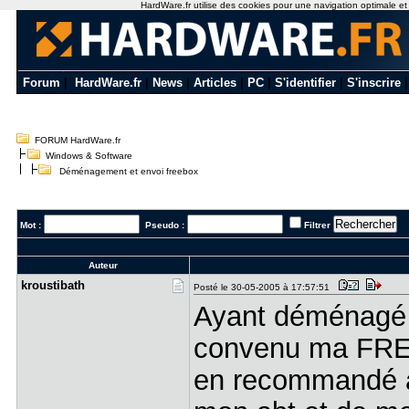
HardWare.fr utilise des cookies pour une navigation optimale et de
Forum
|
HardWare.fr
|
News
|
Articles
|
PC
|
S'identifier
|
S'inscrire
FORUM HardWare.fr
Windows & Software
Déménagement et envoi freebox
Mot :
Pseudo :
Filtrer
Auteur
kroustibat​h
Posté le 30-05-2005 à 17:57:51
Ayant déménagé c
convenu ma F
en recommandé av