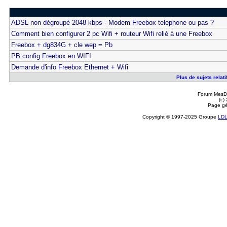
ADSL non dégroupé 2048 kbps - Modem Freebox telephone ou pas ?
Comment bien configurer 2 pc Wifi + routeur Wifi relié à une Freebox
Freebox + dg834G + cle wep = Pb
PB config Freebox en WIFI
Demande d'info Freebox Ethernet + Wifi
Plus de sujets relat
Forum MesDi
(c)
Page gé
Copyright © 1997-2025 Groupe
LD