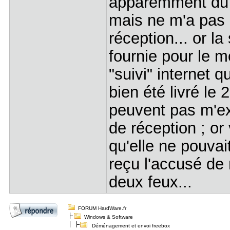
apparemment du fa
mais ne m'a pas 
réception... or l
fournie pour le 
"suivi" internet q
bien été livré le
peuvent pas m'exp
de réception ; or
qu'elle ne pouvait
reçu l'accusé de 
deux feux...
FORUM HardWare.fr
Windows & Software
Déménagement et envoi freebox