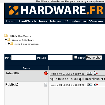
HardWare.fr utilise des cookies pour une navigation optimale et de
Forum
|
HardWare.fr
|
News
|
Articles
|
PC
|
S'identifier
|
S'inscrire
FORUM HardWare.fr
Windows & Software
creer 1 skin pr winamp
Mot :
Pseudo :
Filtrer
Auteur
John0002
Posté le 04-03-2001 à 11:50:21
qq1 c faire ca , si oui qu'il m'explique et
Publicité
Posté le 04-03-2001 à 11:50:21