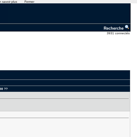
n savoir plus
Fermer
Recherche
3931 connectés
 98 ??