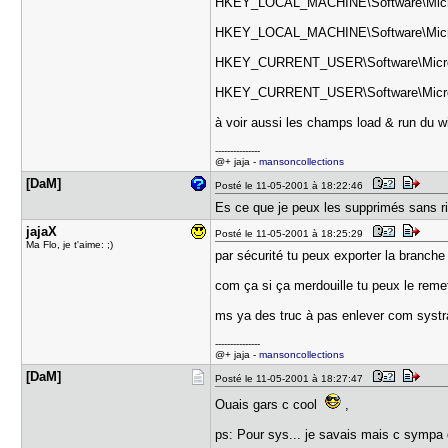
HKEY_LOCAL_MACHINE\Software\Micros
HKEY_LOCAL_MACHINE\Software\Micros
HKEY_CURRENT_USER\Software\Micros
HKEY_CURRENT_USER\Software\Micros
à voir aussi les champs load & run du wi
---------------
@+ jaja -
mansoncollections
[DaM]
Posté le 11-05-2001 à 18:22:46
Es ce que je peux les supprimés sans 
jajaX
Posté le 11-05-2001 à 18:25:29
Ma Flo, je t'aime: ;)
par sécurité tu peux exporter la branche 
com ça si ça merdouille tu peux le remet
ms ya des truc à pas enlever com systra
---------------
@+ jaja -
mansoncollections
[DaM]
Posté le 11-05-2001 à 18:27:47
Ouais gars c cool
,
ps: Pour sys... je savais mais c symp