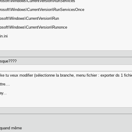
oft\Windows\CurrentVersion\RunServices
oft\Windows\CurrentVersion\RunServicesOnce
oft\Windows\CurrentVersion\Run
oft\Windows\CurrentVersion\Runonce
n.ini
risque????
ke tu veux modifier (sélectionne la branche, menu fichier : exporter ds 1 fichi
tre....
y...
a quand même