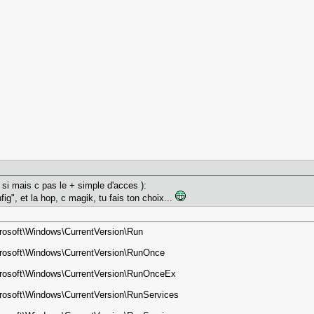
 si mais c pas le + simple d'acces ):
g", et la hop, c magik, tu fais ton choix...
oft\Windows\CurrentVersion\Run
soft\Windows\CurrentVersion\RunOnce
soft\Windows\CurrentVersion\RunOnceEx
oft\Windows\CurrentVersion\RunServices