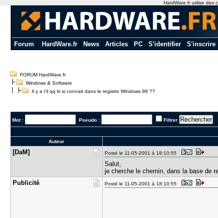
HardWare.fr utilise des c
Forum
|
HardWare.fr
|
News
|
Articles
|
PC
|
S'identifier
|
S'inscrire
FORUM HardWare.fr
Windows & Software
Il y a t'il qq ki si connait dans le registre Windows 98 ??
Mot :
Pseudo :
Filtrer
Auteur
[DaM]
Posté le 11-05-2001 à 18:10:55
Salut,
je cherche le chemin, dans la base de r
Publicité
Posté le 11-05-2001 à 18:10:55