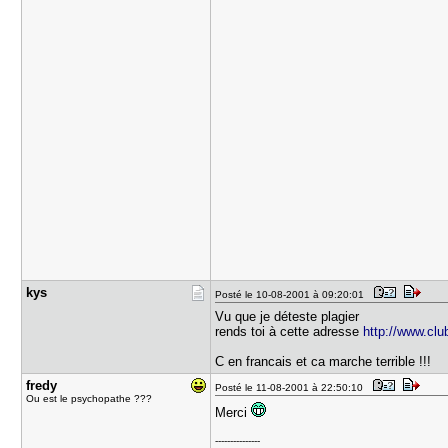
kys
Posté le 10-08-2001 à 09:20:01
Vu que je déteste plagier
rends toi à cette adresse
http://www.cl
C en francais et ca marche terrible !!!
fredy
Posté le 11-08-2001 à 22:50:10
Ou est le psychopathe ???
Merci
---------------