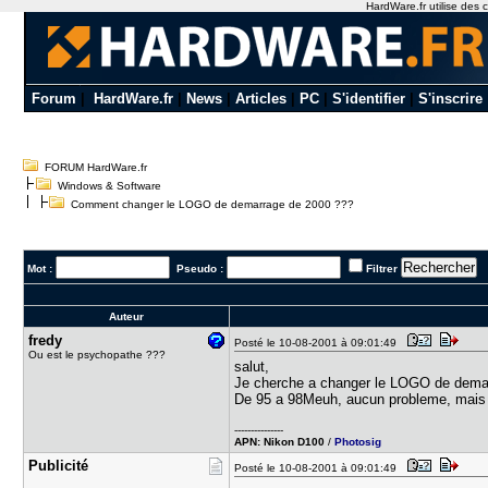
HardWare.fr utilise des c
Forum
|
HardWare.fr
|
News
|
Articles
|
PC
|
S'identifier
|
S'inscrire
FORUM HardWare.fr
Windows & Software
Comment changer le LOGO de demarrage de 2000 ???
Mot :
Pseudo :
Filtrer
Auteur
fredy
Posté le 10-08-2001 à 09:01:49
Ou est le psychopathe ???
salut,
Je cherche a changer le LOGO de dema
De 95 a 98Meuh, aucun probleme, mais
---------------
APN: Nikon D100
/
Photosig
Publicité
Posté le 10-08-2001 à 09:01:49