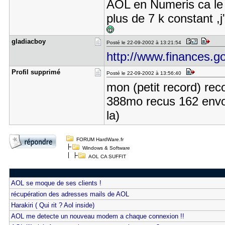
AOL en Numeris ca le f
plus de 7 k constant ,
gladiacboy
Posté le 22-09-2002 à 13:21:54
http://www.finances.gouv
Profil sup​primé
Posté le 22-09-2002 à 13:56:40
mon (petit record) rec
388mo recus 162 envoy
la)
FORUM HardWare.fr
Windows & Software
AOL CA SUFFIT
AOL se moque de ses clients !
récupération des adresses mails de AOL
Harakiri ( Qui rit ? Aol inside)
AOL me detecte un nouveau modem a chaque connexion !!