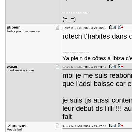
---------------
(=_=)
ptibeur
Posté le 21-09-2002 à 21:16:09
Today you, tomorrow me
rdtech t'habites dans 
---------------
Ya plein de côtes à Ibiza c'e
waxer
Posté le 21-09-2002 à 21:23:57
good session à tous
moi je me suis reabonn
que l'adsl baisse car e
je suis tjs aussi cont
leur debut ds l'illi !!!
fait
->lorenzo<​-
Posté le 21-09-2002 à 22:17:38
Mouais bof