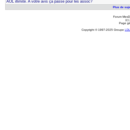
AOL illimité. A votre avis ça passe pour les assoc?
Plus de suje
Forum MesDi
(c)
Page gé
Copyright © 1997-2025 Groupe
LD