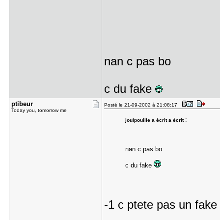
nan c pas bo
c du fake
ptibeur
Posté le 21-09-2002 à 21:08:17
Today you, tomorrow me
:
joulpouille a écrit a écrit
nan c pas bo
c du fake
-1 c ptete pas un fake