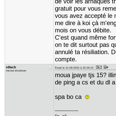
de voir les arnaques tr
gratuit pour vous remer
vous avez accepté le m
me dire à koi çà m'enga
mois on vous débite.
C'est quand même fort.
on te dit surtout pas 
annulé ta résiliation
compte.
rdtech
Posté le 21-09-2002 à 20:29:23
mental shutdown
moua jpaye tjs 15? il
de ping a cs et du dl 
spa bo ca
---------------