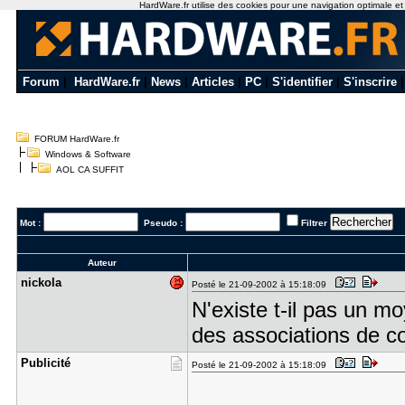
HardWare.fr utilise des cookies pour une navigation optimale et de
Forum
|
HardWare.fr
|
News
|
Articles
|
PC
|
S'identifier
|
S'inscrire
FORUM HardWare.fr
Windows & Software
AOL CA SUFFIT
Mot :
Pseudo :
Filtrer
Auteur
nickola
Posté le 21-09-2002 à 15:18:09
N'existe t-il pas un 
des associations de 
Publicité
Posté le 21-09-2002 à 15:18:09