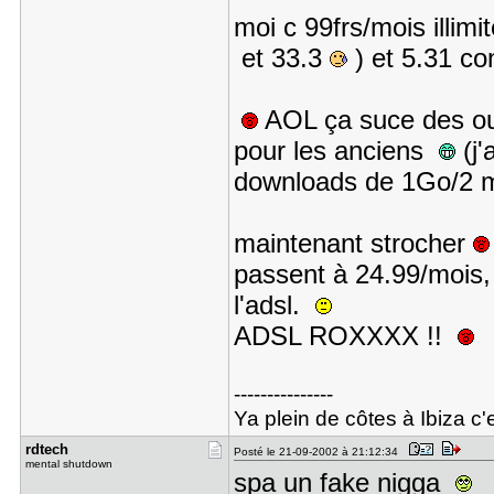
moi c 99frs/mois illim
et 33.3
) et 5.31 co
AOL ça suce des ou
pour les anciens
(j'
downloads de 1Go/2 
maintenant strocher
passent à 24.99/mois, 
l'adsl.
ADSL ROXXXX !!
---------------
Ya plein de côtes à Ibiza c'e
rdtech
Posté le 21-09-2002 à 21:12:34
mental shutdown
spa un fake nigga