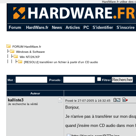
HardWare.fr utilise des c
Forum
|
HardWare.fr
|
News
|
Articles
|
PC
|
S'identifier
|
S'inscrire
FORUM HardWare.fr
Windows & Software
Win NT/2K/XP
[RESOLU] transférer un fichier à partir d'un CD audio
Mot :
Pseudo :
Filtrer
Auteur
kalliste3
Posté le 27-07-2005 à 16:32:45
Je recherche la vérité
Bonjour,
Je n'arrive pas à transférer sur mon di
quand j'insère mon CD audio dans mon lec