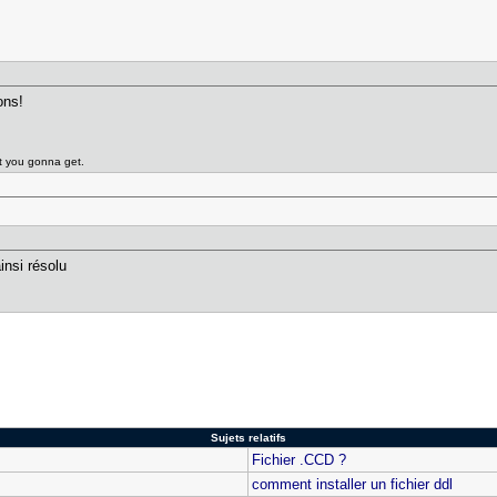
ons!
at you gonna get.
insi résolu
Sujets relatifs
Fichier .CCD ?
comment installer un fichier ddl