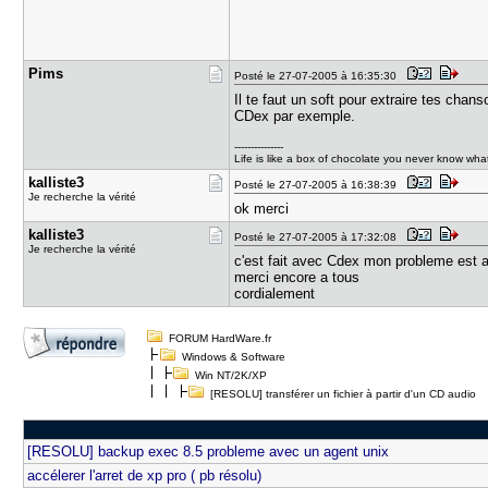
Pims
Posté le 27-07-2005 à 16:35:30
Il te faut un soft pour extraire tes chans
CDex par exemple.
---------------
Life is like a box of chocolate you never know wh
kalliste3
Posté le 27-07-2005 à 16:38:39
Je recherche la vérité
ok merci
kalliste3
Posté le 27-07-2005 à 17:32:08
Je recherche la vérité
c'est fait avec Cdex mon probleme est a
merci encore a tous
cordialement
FORUM HardWare.fr
Windows & Software
Win NT/2K/XP
[RESOLU] transférer un fichier à partir d'un CD audio
[RESOLU] backup exec 8.5 probleme avec un agent unix
accélerer l'arret de xp pro ( pb résolu)