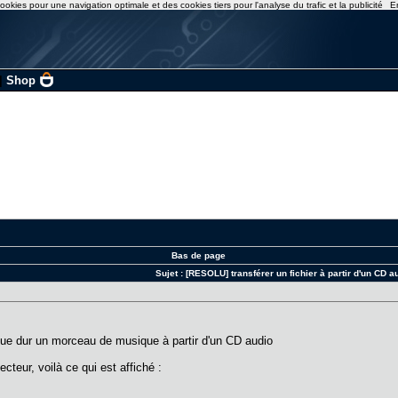
ookies pour une navigation optimale et des cookies tiers pour l'analyse du trafic et la publicité
E
|
Shop
Bas de page
Sujet :
[RESOLU] transférer un fichier à partir d'un CD a
sque dur un morceau de musique à partir d'un CD audio
teur, voilà ce qui est affiché :