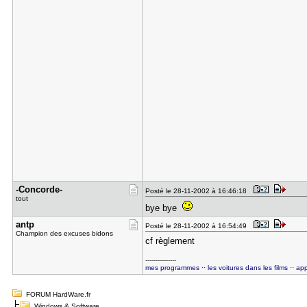
-Concorde-
Posté le 28-11-2002 à 16:46:18
tout
bye bye
antp
Posté le 28-11-2002 à 16:54:49
Champion des excuses bidons
cf règlement
---------------
mes programmes
··
les voitures dans les films
··
app
FORUM HardWare.fr
Windows & Software