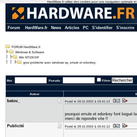
HardWare.fr utilise des cookies pour une navigation optimale et de
Forum
|
HardWare.fr
|
News
|
Articles
|
PC
|
S'identifier
|
S'inscrire
FORUM HardWare.fr
Windows & Software
Win NT/2K/XP
gros probleme avec windows xp, emule et edonkey.
Mot :
Pseudo :
Filtrer
Auteur
S
batou_
Posté le 28-11-2002 à 16:41:12
pourquoi emule et edonkey font bogué l
merci de repondre vite !!
Publicité
Posté le 28-11-2002 à 16:41:12