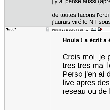
j'y ai pensé aussi (ap
de toutes facons l'ord
j'aurais viré le NT sou
Nico57
Posté le 22-11-2002 à 01:57:17
Houla ! a écrit a 
Crois moi, je
tres tres mal
Perso j'en ai 
live apres de
reseau ou de 