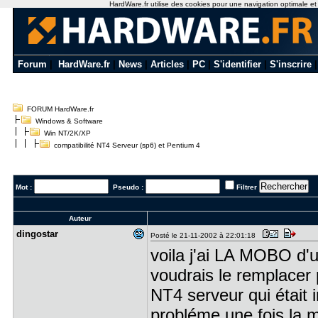
HardWare.fr utilise des cookies pour une navigation optimale et de
Forum
|
HardWare.fr
|
News
|
Articles
|
PC
|
S'identifier
|
S'inscrire
FORUM HardWare.fr
Windows & Software
Win NT/2K/XP
compatibilité NT4 Serveur (sp6) et Pentium 4
Mot :
Pseudo :
Filtrer
Auteur
dingostar
Posté le 21-11-2002 à 22:01:18
voila j'ai LA MOBO d'un
voudrais le remplacer
NT4 serveur qui était 
probléme une fois la 