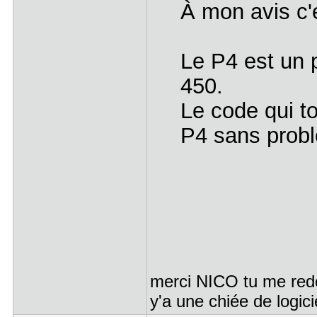
À mon avis c'e
Le P4 est un 
450.
Le code qui to
P4 sans probl
merci NICO tu me redo
y'a une chiée de logicie