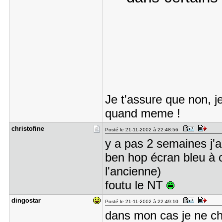
Je t'assure que non, j
quand meme !
christofin​e
Posté le 21-11-2002 à 22:48:56
y a pas 2 semaines j'a
ben hop écran bleu à
l'ancienne)
foutu le NT
dingostar
Posté le 21-11-2002 à 22:49:10
dans mon cas je ne c