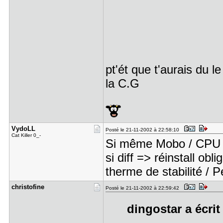
pt'ét que t'aurais du 
la C.G
VydoLL
Posté le 21-11-2002 à 22:58:10
Cat Killer 0_-
Si même Mobo / CPU 
si diff => réinstall ob
therme de stabilité / P
christofin​e
Posté le 21-11-2002 à 22:59:42
dingostar a écrit