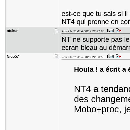
est-ce que tu sais si 
NT4 qui prenne en co
nicker
Posté le 21-11-2002 à 22:27:03
NT ne supporte pas le
ecran bleau au démar
Nico57
Posté le 21-11-2002 à 22:33:53
Houla ! a écrit a 
NT4 a tendance
des changemen
Mobo+proc, je