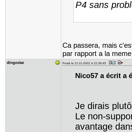
P4 sans prob
Ca passera, mais c'est
par rapport a la meme
dingostar
Posté le 21-11-2002 à 22:39:45
Nico57 a écrit a 
Je dirais plutô
Le non-support
avantage dans