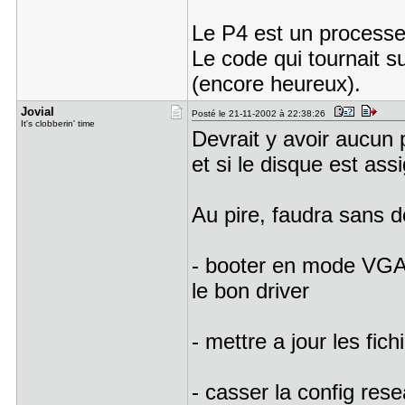
Le P4 est un processe
Le code qui tournait s
(encore heureux).
Jovial
Posté le 21-11-2002 à 22:38:26
It's clobberin' time
Devrait y avoir aucun 
et si le disque est as
Au pire, faudra sans d
- booter en mode VGA 
le bon driver
- mettre a jour les fic
- casser la config resea