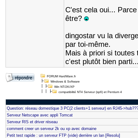
C'est cela oui... Parce
être?
dingostar vu la diverge
par toi-même.
Mais à priori si toute
c'est plutôt bien parti..
FORUM HardWare.fr
Windows & Software
Win NT/2K/XP
compatibilité NT4 Serveur (sp6) et Pentium 4
Question: réseau domestique 3 PC(2 clients+1 serveur) en RJ45->hub??
Serveur Netscape avec appli Tomcat
Serveur RIS et driver réseau
comment creer un serveur 2k ou xp avec domaine
Petit test rapide : un serveur FTP (vide) derrière un lan [Resolu]