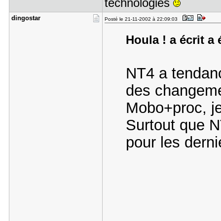
technologies
dingostar
Posté le 21-11-2002 à 22:09:03
Houla ! a écrit a 
NT4 a tendance
des changemen
Mobo+proc, je
Surtout que N
pour les dern