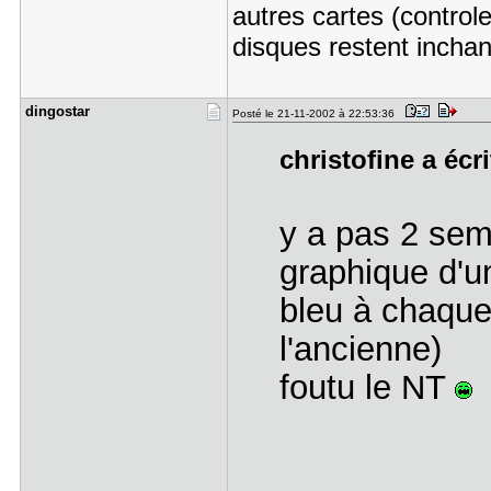
autres cartes (controle
disques restent incha
dingostar
Posté le 21-11-2002 à 22:53:36
christofine a écri
y a pas 2 sema
graphique d'u
bleu à chaqu
l'ancienne)
foutu le NT