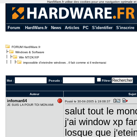
HardWare.fr utilise des cookies pour une navigation optimale et de
Forum
|
HardWare.fr
|
News
|
Articles
|
PC
|
S'identifier
|
S'inscrire
FORUM HardWare.fr
Windows & Software
Win NT/2K/XP
impossible d'eteindre windows , il fait comme si il redemarai
Mot :
Pseudo :
Filtrer
Auteur
Sujet
infoman64
Posté le 30-04-2005 à 19:08:37
JE SUIS LA POUR TOI MON AMI
salut tout le mon
j'ai window xp fa
losque que j'etei