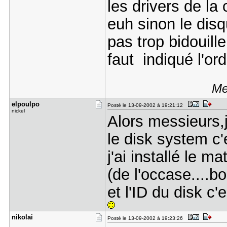
les drivers de la 
euh sinon le disqu
pas trop bidouill
faut indiqué l'or
Me
elpoulpo
Posté le 13-09-2002 à 19:21:12
nickel
Alors messieurs,j
le disk system c'e
j'ai installé le 
(de l'occase....bo
et l'ID du disk c
nikolai
Posté le 13-09-2002 à 19:23:26