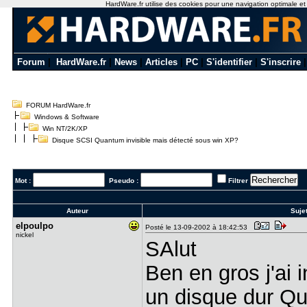
HardWare.fr utilise des cookies pour une navigation optimale et de
Forum
|
HardWare.fr
|
News
|
Articles
|
PC
|
S'identifier
|
S'inscrire
FORUM HardWare.fr
Windows & Software
Win NT/2K/XP
Disque SCSI Quantum invisible mais détecté sous win XP?
Mot :
Pseudo :
Filtrer
Auteur
Sujet
elpoulpo
Posté le 13-09-2002 à 18:42:53
nickel
SAlut
Ben en gros j'ai 
un disque dur Qu