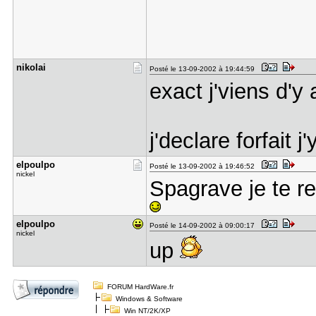
nikolai
Posté le 13-09-2002 à 19:44:59
exact j'viens d'y 
j'declare forfait 
elpoulpo
Posté le 13-09-2002 à 19:46:52
nickel
Spagrave je te re
elpoulpo
Posté le 14-09-2002 à 09:00:17
nickel
up
FORUM HardWare.fr
Windows & Software
Win NT/2K/XP