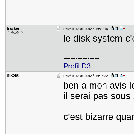
tracker
Posté le 13-09-2002 à 19:09:16
‹^› ‹(•¿•)› ‹^›
le disk system c
---------------
Profil D3
nikolai
Posté le 13-09-2002 à 19:15:32
ben a mon avis le
il serai pas sou
c'est bizarre qu