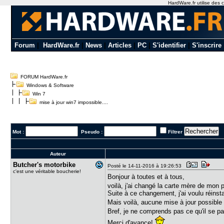
HardWare.fr utilise des c
Forum
|
HardWare.fr
|
News
|
Articles
|
PC
|
S'identifier
|
S'inscrire
FORUM HardWare.fr
Windows & Software
Win 7
mise à jour win7 impossible....
Mot :
Pseudo :
Filtrer
Auteur
Butcher's ​motorbike
Posté le 14-11-2016 à 19:26:53
c'est une véritable boucherie!
Bonjour à toutes et à tous,
voilà, j'ai changé la carte mère de mon p
Suite à ce changement, j'ai voulu réinst
Mais voilà, aucune mise à jour possible
Bref, je ne comprends pas ce qu'il se pa
Merci d'avance!