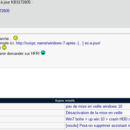
 à jour KB3172605 :
172605
arché...
simple ici:
http://sospc.name/windows-7-apres- [...] es-a-jour/
r!
 venir demander sur HFR!
Sujets relatifs
pas de mise en veille windows 10
Désactivation de la mise en veille
Win7 boîte > up win 10 > crash HDD 
[resolu] Peut-on supprimer assistant 