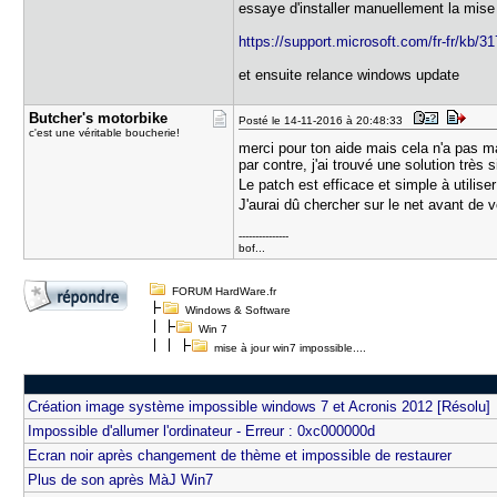
essaye d'installer manuellement la mise
https://support.microsoft.com/fr-fr/kb/3
et ensuite relance windows update
Butcher's ​motorbike
Posté le 14-11-2016 à 20:48:33
c'est une véritable boucherie!
merci pour ton aide mais cela n'a pas m
par contre, j'ai trouvé une solution très 
Le patch est efficace et simple à utilise
J'aurai dû chercher sur le net avant de
---------------
bof...
FORUM HardWare.fr
Windows & Software
Win 7
mise à jour win7 impossible....
Création image système impossible windows 7 et Acronis 2012 [Résolu]
Impossible d'allumer l'ordinateur - Erreur : 0xc000000d
Ecran noir après changement de thème et impossible de restaurer
Plus de son après MàJ Win7