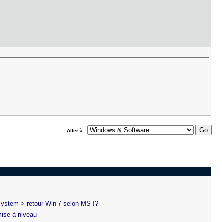
Aller à :
system > retour Win 7 selon MS !?
mise à niveau