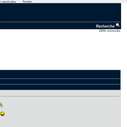
n savoir plus
Fermer
Recherche
2959 connectés
).
.