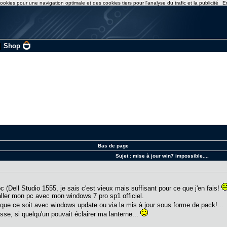
ookies pour une navigation optimale et des cookies tiers pour l'analyse du trafic et la publicité
E
|
Shop
Bas de page
Sujet :
mise à jour win7 impossible....
c (Dell Studio 1555, je sais c'est vieux mais suffisant pour ce que j'en fais!
aller mon pc avec mon windows 7 pro sp1 officiel.
 que ce soit avec windows update ou via la mis à jour sous forme de pack!..
sse, si quelqu'un pouvait éclairer ma lanterne...