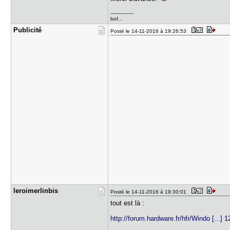
---------------
bof...
Publicité
Posté le 14-11-2016 à 19:26:53
leroimerli​nbis
Posté le 14-11-2016 à 19:30:01
tout est là :
http://forum.hardware.fr/hfr/Windo [...]