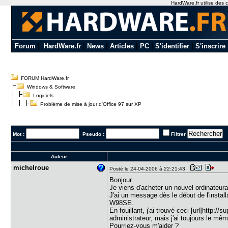
HardWare.fr utilise des c
Forum
|
HardWare.fr
|
News
|
Articles
|
PC
|
S'identifier
|
S'inscrire
FORUM HardWare.fr
Windows & Software
Logiciels
Problème de mise à jour d'Office 97 sur XP
Mot :
Pseudo :
Filtrer
Auteur
michelroue
Posté le 24-04-2006 à 22:21:43
Bonjour.
Je viens d'acheter un nouvel ordinateura
J'ai un message dès le début de l'instal
W98SE.
En fouillant, j'ai trouvé ceci [url]htt
administrateur, mais j'ai toujours le m
Pourriez-vous m'aider ?