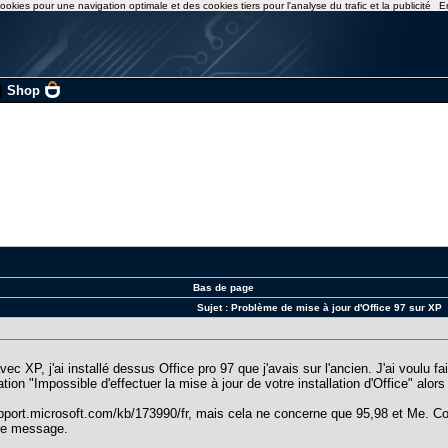
ookies pour une navigation optimale et des cookies tiers pour l'analyse du trafic et la publicité
E
|
Shop
Bas de page
Sujet :
Problème de mise à jour d'Office 97 sur XP
vec XP, j'ai installé dessus Office pro 97 que j'avais sur l'ancien. J'ai voulu
lation "Impossible d'effectuer la mise à jour de votre installation d'Office" a
p://support.microsoft.com/kb/173990/fr, mais cela ne concerne que 95,98 et Me
ême message.