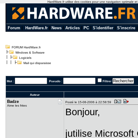
HardWare.fr utilise des cookies pour une navigation optimale et de
Forum
|
HardWare.fr
|
News
|
Articles
|
PC
|
S'identifier
|
S'inscrire
FORUM HardWare.fr
Windows & Software
Logiciels
Mail qui disparaisse
Mot :
Pseudo :
Filtrer
Auteur
Badze
Posté le 15-08-2006 à 22:58:59
Aime les frites
Bonjour,
jutilise Microsof