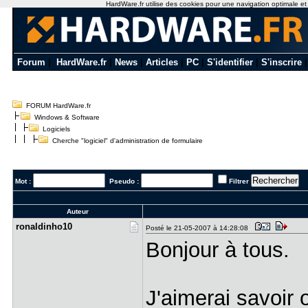
HardWare.fr utilise des cookies pour une navigation optimale et de
Forum
|
HardWare.fr
|
News
|
Articles
|
PC
|
S'identifier
|
S'inscrire
FORUM HardWare.fr
Windows & Software
Logiciels
Cherche "logiciel" d'administration de formulaire
Mot :
Pseudo :
Filtrer
Auteur
ronaldinho​10
Posté le 21-05-2007 à 14:28:08
Bonjour à tous.
J'aimerai savoir 