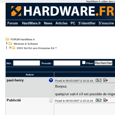
HardWare.fr utilise des c
Forum
|
HardWare.fr
|
News
|
Articles
|
PC
|
S'identifier
|
S'inscrire
FORUM HardWare.fr
Windows & Software
2003 Std Ed vers Enterprise Ed ?
Mot :
Pseudo :
Filtrer
Auteur
paul-henry
Posté le 06-03-2007 à 10:11:44
Bonjour,
quelqu'un sait-il s'il est possible de mi
Publicité
Posté le 06-03-2007 à 10:11:44