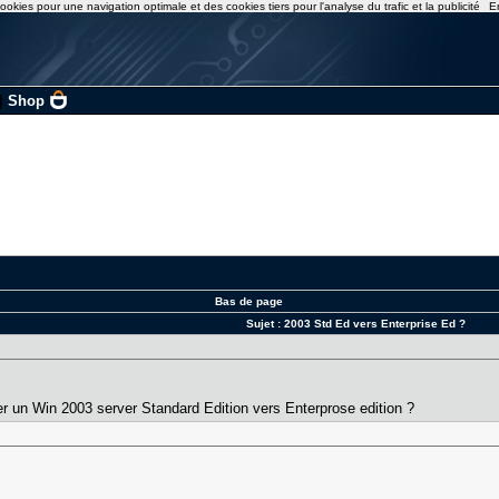
ookies pour une navigation optimale et des cookies tiers pour l'analyse du trafic et la publicité
E
|
Shop
Bas de page
Sujet :
2003 Std Ed vers Enterprise Ed ?
grer un Win 2003 server Standard Edition vers Enterprose edition ?