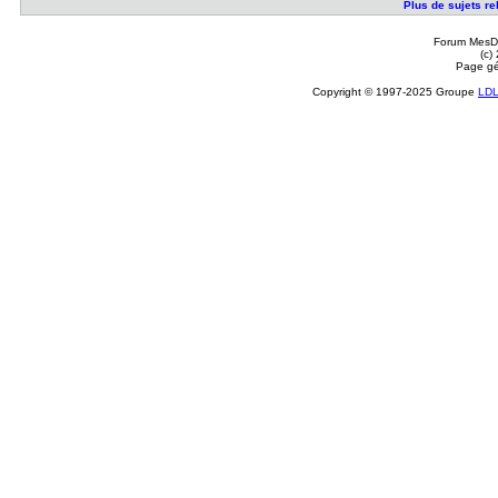
Plus de sujets re
Forum MesDi
(c)
Page gé
Copyright © 1997-2025 Groupe
LD