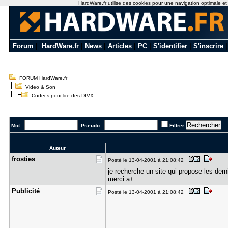
HardWare.fr utilise des cookies pour une navigation optimale et de
Forum
|
HardWare.fr
|
News
|
Articles
|
PC
|
S'identifier
|
S'inscrire
FORUM HardWare.fr
Video & Son
Codecs pour lire des DIVX
Mot :
Pseudo :
Filtrer
Auteur
frosties
Posté le 13-04-2001 à 21:08:42
je recherche un site qui propose les der
merci a+
Publicité
Posté le 13-04-2001 à 21:08:42