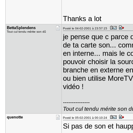
Thanks a lot
BettaSplen​dens
Posté le 04-02-2001 à 23:57:15
Tout cul tendu mérite son dû
je pense que c parce q
de ta carte son... co
en interne... mais le
pouvoir choisir la sou
branche en externe en 
ou bien utilise MoreTV
vidéo !
---------------
Tout cul tendu mérite son d
quenotte
Posté le 05-02-2001 à 00:10:24
Si pas de son et haupp