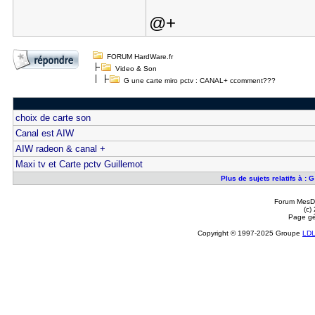
@+
FORUM HardWare.fr
Video & Son
G une carte miro pctv : CANAL+ ccomment???
choix de carte son
Canal est AIW
AIW radeon & canal +
Maxi tv et Carte pctv Guillemot
Plus de sujets relatifs à 
Forum MesDi
(c)
Page gé
Copyright © 1997-2025 Groupe
LD