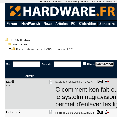
HardWare.fr utilise des cookies pour une navigation optimale et de
Forum
|
HardWare.fr
|
News
|
Articles
|
PC
|
S'identifier
|
S'inscrire
FORUM HardWare.fr
Video & Son
G une carte miro pctv : CANAL+ ccomment???
Mot :
Pseudo :
Filtrer
Auteur
scott
Posté le 28-01-2001 à 12:59:35
none
C comment kon fait ou
le systelm nagravision
permet d'enlever les l
Publicité
Posté le 28-01-2001 à 12:59:35