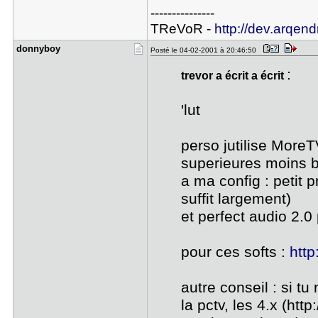
---------------
TReVoR -
http://dev.arqend
donnyboy
Posté le 04-02-2001 à 20:46:50
:
trevor a écrit a écrit
'lut
perso jutilise MoreT
superieures moins b
a ma config : petit 
suffit largement)
et perfect audio 2.0
pour ces softs :
http
autre conseil : si tu
la pctv, les 4.x (htt