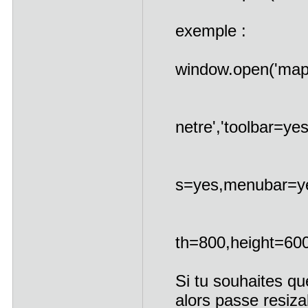
exemple :
window.open('map
netre','toolbar=ye
s=yes,menubar=yes
th=800,height=600
Si tu souhaites qu
alors passe resizab