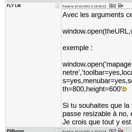
FLY LM
Posté le 10-10-2001 à 19:49:12
Avec les arguments ce
window.open(theURL,
exemple :
window.open('mapage.
netre','toolbar=yes,lo
s=yes,menubar=yes,sc
th=800,height=600'
Si tu souhaites que la
passe resizable à no, e
Je crois que tout y est.
PIIBurner
Posté le 10-10-2001 à 20:03:18