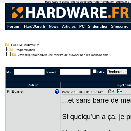
HardWare.fr utilise des cookies pour une navigation optimale et de
Forum
|
HardWare.fr
|
News
|
Articles
|
PC
|
S'identifier
|
S'inscrire
FORUM HardWare.fr
Programmation
Javascript pour ouvrir une fenêtre de browser non redimensionable...
Mot :
Pseudo :
Filtrer
Auteur
Sujet :
Jav
PIIBurner
Posté le 10-10-2001 à 17:44:10
...et sans barre de me
Si quelqu'un a ça, je p