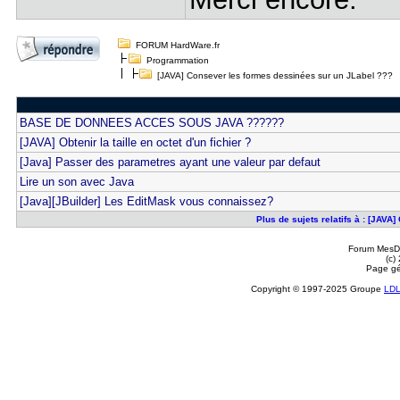
FORUM HardWare.fr
Programmation
[JAVA] Consever les formes dessinées sur un JLabel ???
BASE DE DONNEES ACCES SOUS JAVA ??????
[JAVA] Obtenir la taille en octet d'un fichier ?
[Java] Passer des parametres ayant une valeur par defaut
Lire un son avec Java
[Java][JBuilder] Les EditMask vous connaissez?
Plus de sujets relatifs à : [JAV
Forum MesDi
(c)
Page gé
Copyright © 1997-2025 Groupe
LD