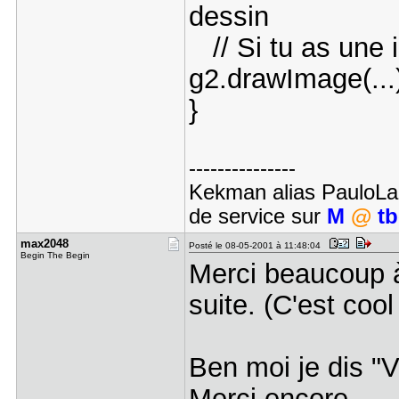
dessin
// Si tu as une i
g2.drawImage(...
}
---------------
Kekman alias PauloLaF
de service sur
M
@
tb
max2048
Posté le 08-05-2001 à 11:48:04
Begin The Begin
Merci beaucoup à
suite. (C'est coo
Ben moi je dis "V
Merci encore.