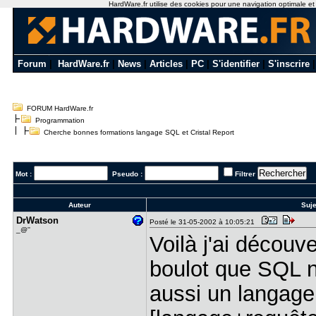
HardWare.fr utilise des cookies pour une navigation optimale et de
Forum
|
HardWare.fr
|
News
|
Articles
|
PC
|
S'identifier
|
S'inscrire
FORUM HardWare.fr
Programmation
Cherche bonnes formations langage SQL et Cristal Report
Mot :
Pseudo :
Filtrer
Auteur
Suje
DrWatson
Posté le 31-05-2002 à 10:05:21
_@''
Voilà j'ai décou
boulot que SQL n
aussi un langag