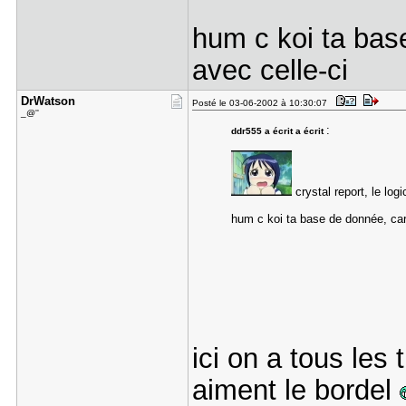
hum c koi ta bas
avec celle-ci
DrWatson
Posté le 03-06-2002 à 10:30:07
_@''
:
ddr555 a écrit a écrit
crystal report, le log
hum c koi ta base de donnée, car
ici on a tous les 
aiment le bordel