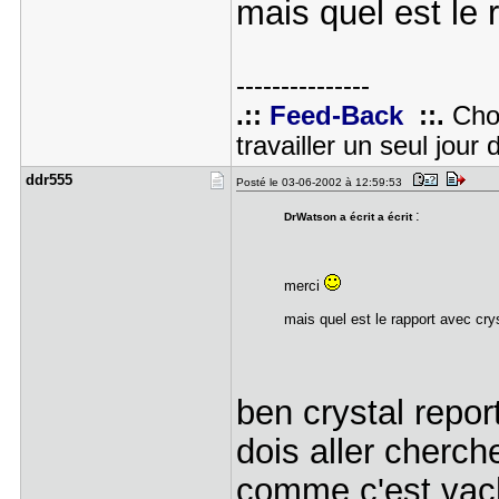
mais quel est le 
---------------
.::
Feed-Back
::.
Choi
travailler un seul jour 
ddr555
Posté le 03-06-2002 à 12:59:53
:
DrWatson a écrit a écrit
merci
mais quel est le rapport avec cr
ben crystal report
dois aller cherc
comme c'est vache