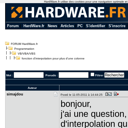
HardWare.fr utilise des cookies pour une navigation optimale et de
Forum
|
HardWare.fr
|
News
|
Articles
|
PC
|
S'identifier
|
S'inscrire
FORUM HardWare.fr
Programmation
VB/VBA/VBS
fonction d'interpolation pour plus d'une colonne
Mot :
Pseudo :
Filtrer
Auteur
simajdou
Posté le 11-05-2011 à 14:44:25
bonjour,
j'ai une question,
d'interpolation q