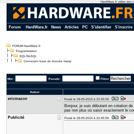
HardWare.fr utilise des c
Forum
|
HardWare.fr
|
News
|
Articles
|
PC
|
S'identifier
|
S'inscrire
FORUM HardWare.fr
Programmation
SQL/NoSQL
Connexion base de donnée mssql
Mot :
Pseudo :
Filtrer
Auteur
ericmazon
Posté le 28-05-2010 à 22:45:59
Bonjour, je suis débutant en création de
pas non plus où saisir exactement le co
Publicité
Posté le 28-05-2010 à 22:45:59