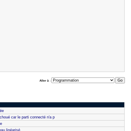
Aller à :
née
choué car le parti connecté n'a p
te
au linéarisé