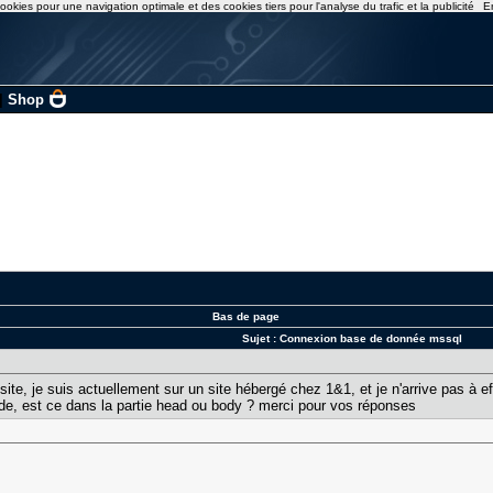
ookies pour une navigation optimale et des cookies tiers pour l'analyse du trafic et la publicité
E
|
Shop
Bas de page
Sujet :
Connexion base de donnée mssql
 site, je suis actuellement sur un site hébergé chez 1&1, et je n'arrive pas à
de, est ce dans la partie head ou body ? merci pour vos réponses