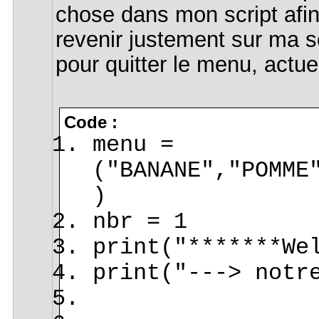
chose dans mon script afin
revenir justement sur ma s
pour quitter le menu, actu
Code :
menu =
("BANANE","POMME
)
nbr = 1
print("*******We
print("---> notr