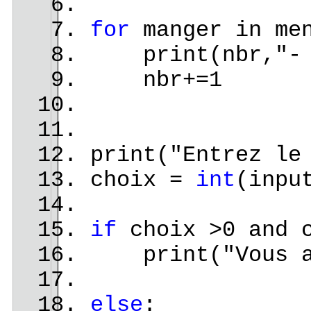
for
manger in me
print(nbr,"- "
nbr+=1
print("Entrez le
choix =
int
(inpu
if
choix >0 and c
print("Vous ave
else
: