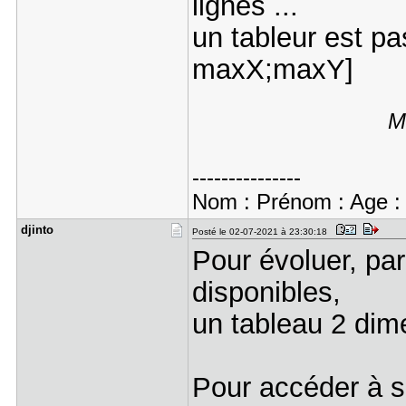
lignes ...
un tableur est pas 
maxX;maxY]
M
---------------
Nom : Prénom : Age : A
djinto
Posté le 02-07-2021 à 23:30:18
Pour évoluer, pa
disponibles,
un tableau 2 dim
Pour accéder à s