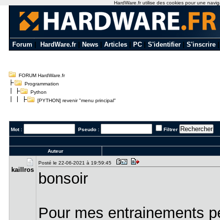
HardWare.fr utilise des cookies pour une navigat
Forum
|
HardWare.fr
|
News
|
Articles
|
PC
|
S'identifier
|
S'inscrire
FORUM HardWare.fr
Programmation
Python
[PYTHON] revenir "menu principal"
Mot :
Pseudo :
Filtrer
Auteur
Posté le 22-06-2021 à 19:59:45
kaillros
bonsoir
Pour mes entrainements per