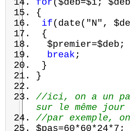
for
($deb=$i; $deb
{
if
(date("N", $de
{
$premier=$deb;
break
;
}
}
//ici, on a un pa
sur le même jour 
//par exemple, on
$pas=60*60*24*7;