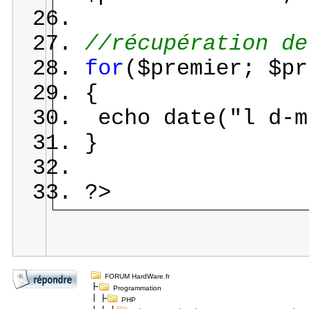
//récupération de
for
($premier; $pr
{
echo date("l d-m
}
?>
FORUM HardWare.fr
Programmation
PHP