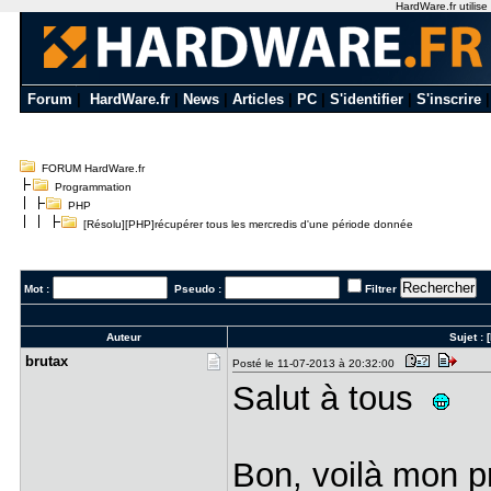
HardWare.fr utilise
Forum
|
HardWare.fr
|
News
|
Articles
|
PC
|
S'identifier
|
S'inscrire
FORUM HardWare.fr
Programmation
PHP
[Résolu][PHP]récupérer tous les mercredis d'une période donnée
Mot :
Pseudo :
Filtrer
Auteur
Sujet :
brutax
Posté le 11-07-2013 à 20:32:00
Salut à tous
Bon, voilà mon p