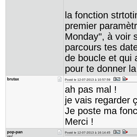
la fonction strt
premier paramètr
Monday", à voir s
parcours tes date
de boucle et qui 
pour te donner la
brutax
Posté le 12-07-2013 à 10:57:59
ah pas mal !
je vais regarder 
Je poste ma fonct
Merci !
pop-pan
Posté le 12-07-2013 à 16:14:45
yay!