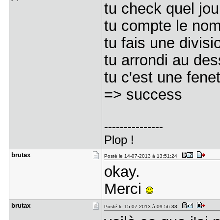
tu check quel jou
tu compte le nomb
tu fais une divisi
tu arrondi au de
tu c'est une fene
=> success
---------------
Plop !
brutax
Posté le 14-07-2013 à 13:51:24
okay.
Merci
brutax
Posté le 15-07-2013 à 09:56:38