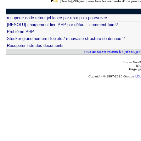
[Résolu][PHP]récupérer tous les mercredis d'une pério
recuperer code retour jcl lance par rexx puis poursuivre
[RESOLU] chargement lien PHP par défaut : comment faire?
Probléme PHP
Stocker grand nombre d'objets / mauvaise structure de donnée ?
Recuperer liste des documents
Plus de sujets relatifs à : [Résolu]
Forum MesDi
(c)
Page gé
Copyright © 1997-2025 Groupe
LD