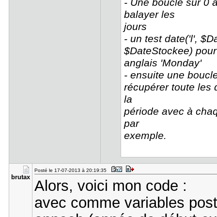
- Une boucle sur 0 
balayer les
jours
- un test date('l', 
$DateStockee) pour t
anglais 'Monday'
- ensuite une boucl
récupérer toute les
la
période avec à cha
par
exemple.
Posté le 17-07-2013 à 20:19:35
brutax
Alors, voici mon code :
avec comme variables post