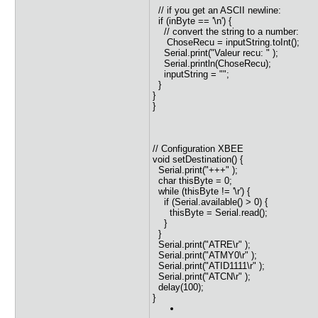
// if you get an ASCII newline:
if (inByte == '\n') {
// convert the string to a number:
ChoseRecu = inputString.toInt();
Serial.print("Valeur recu: " );
Serial.println(ChoseRecu);
inputString = "";
}
}
}
// Configuration XBEE
void setDestination() {
Serial.print("+++" );
char thisByte = 0;
while (thisByte != '\r') {
if (Serial.available() > 0) {
thisByte = Serial.read();
}
}
Serial.print("ATRE\r" );
Serial.print("ATMY0\r" );
Serial.print("ATID1111\r" );
Serial.print("ATCN\r" );
delay(100);
}