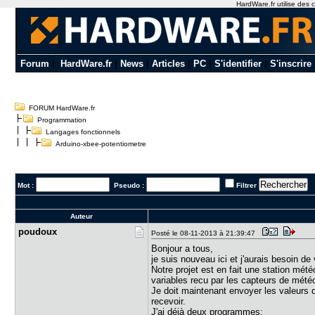
HardWare.fr utilise des c
Forum
|
HardWare.fr
|
News
|
Articles
|
PC
|
S'identifier
|
S'inscrire
FORUM HardWare.fr
Programmation
Langages fonctionnels
Arduino-xbee-potentiometre
Mot :
Pseudo :
Filtrer
Auteur
poudoux
Posté le 08-11-2013 à 21:39:47
Bonjour a tous,
je suis nouveau ici et j'aurais besoin de 
Notre projet est en fait une station mété
variables recu par les capteurs de météo
Je doit maintenant envoyer les valeurs d
recevoir.
J'ai déjà deux programmes: