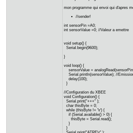
mon programme qui envoi qui d'apres mo
//sender!
int sensorPin =A0;
int sensorValue =0; //Valeur a emettre
void setup() {
Serial.begin(9600);
}
void loop() {
sensorValue = analogRead(sensorPin); 
Serial.println(sensorValue); //Emission
delay(100);
}
//Configuration du XBEE
void Configuration() {
Serial.print("+++" );
char thisByte = 0;
while (thisByte != '\r') {
if (Serial.available() > 0) {
thisByte = Serial.read();
}
}
Serial.print("ATRE\r" );