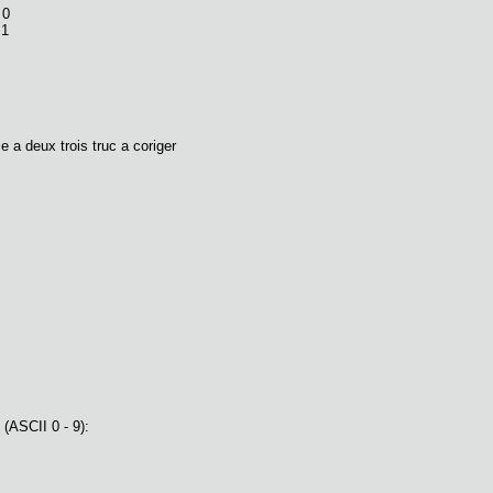
 0
 1
 a deux trois truc a coriger
(ASCII 0 - 9):