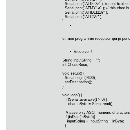
Serial.print("ATDL0\r" ); // sent to xbee
Serial.print("ATMY1\r" ); // this xbee is
Serial.print("ATID1111\r" );
Serial.print("ATCN\r" );
}
et mon programme recepteur qui je pence
//receiver !
String inputString = "";
int ChoseRecu;
void setup() {
Serial.begin(9600);
setDestination();
}
void loop() {
if (Serial.available() > 0) {
char inByte = Serial.read();
// save only ASCII numeric characters 
if (isDigit(inByte)){
inputString = inputString + inByte;
}