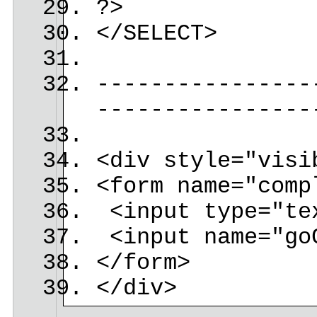
?>
</SELECT>
----------------
----------------
<div style="visi
<form name="comp
<input type="tex
<input name="goC
</form>
</div>