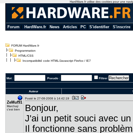
HardWare.fr utilise des cookies pour une naviga
Forum
|
HardWare.fr
|
News
|
Articles
|
PC
|
S'identifier
|
S'inscrire
FORUM HardWare.fr
Programmation
HTML/CSS
Incompatibilité code HTML/Javascript Firefox / IE7
Mot :
Pseudo :
Filtrer
Auteur
S
Posté le 27-08-2008 à 14:42:19
ZeMuf91
Bonjour,
Marchaÿ
c'est bien
J'ai un petit souci avec u
Il fonctionne sans problèm