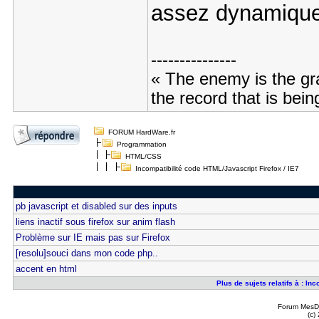
assez dynamiques 
---------------
« The enemy is the gr
the record that is be
FORUM HardWare.fr
Programmation
HTML/CSS
Incompatibilité code HTML/Javascript Firefox / IE7
pb javascript et disabled sur des inputs
liens inactif sous firefox sur anim flash
Problème sur IE mais pas sur Firefox
[resolu]souci dans mon code php..
accent en html
Plus de sujets relatifs à : In
Forum MesDi
(c)