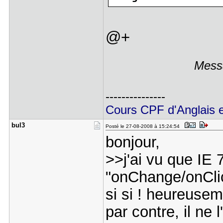
@+
Messa
---------------
Cours CPF d'Anglais et
bul3
Posté le 27-08-2008 à 15:24:54
bonjour,
>>j'ai vu que IE 
"onChange/onCli
si si ! heureusem
par contre, il ne 