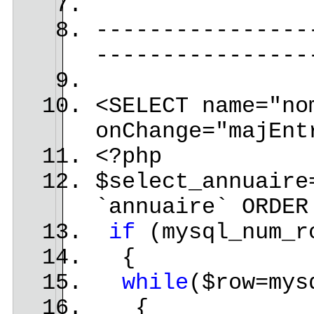
----------------
----------------
<SELECT name="no
onChange="majEnt
<?php
$select_annuaire
`annuaire` ORDER
if
(mysql_num_ro
{
while
($row=mys
{