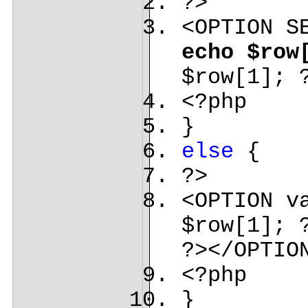
?>
<OPTION S
echo $row
$row[1]; 
<?php
}
else
{
?>
<OPTION v
$row[1]; 
?></OPTIO
<?php
}