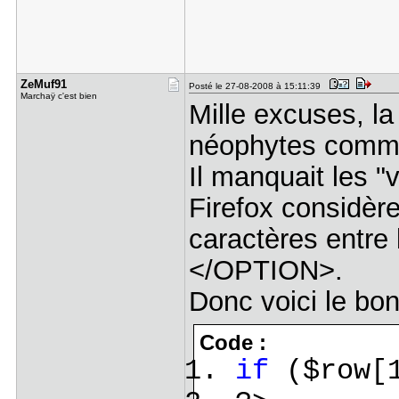
ZeMuf91
Posté le 27-08-2008 à 15:11:39
Marchaÿ c'est bien
Mille excuses, l
néophytes comm
Il manquait les 
Firefox considèr
caractères entre
</OPTION>.
Donc voici le bon
Code :
if
($row[1