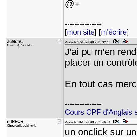
@+
---------------
[
mon site
] [
m'écrire
]
ZeMuf91
Posté le 27-08-2008 à 15:32:40
Marchaÿ c'est bien
J'ai pu m'en rend
placer un contrô
En tout cas merci
---------------
Cours CPF d'Anglais et
mIRROR
Posté le 28-08-2008 à 03:46:54
Chevreuillobolchévik
un onclick sur un