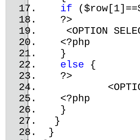
if
($row[1]==
?>
<OPTION SELECTE
<?php
}
else
{
?>
<OPTION><?ph
<?php
}
}
}